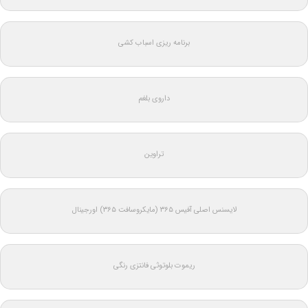
برنامه ریزی اسباب کشی
داروی بلغم
تراوین
لایسنس اصلی آفیس ۳۶۵ (مایکروسافت ۳۶۵) اورجینال
ریموت بلوتوثی فانتزی رنگی