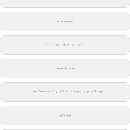
محصولات مو
دانلود بازی اندروید از وطن اپ
مجازات شیشه
خرید لایسنس ویندوز 11: نسخه قانونی Windows 11 اورجینال
پرده برقی