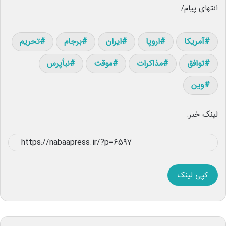
انتهای پیام/
آمریکا
اروپا
ایران
برجام
تحریم
توافق
مذاکرات
موقت
نبأپرس
وین
لینک خبر:
کپی لینک