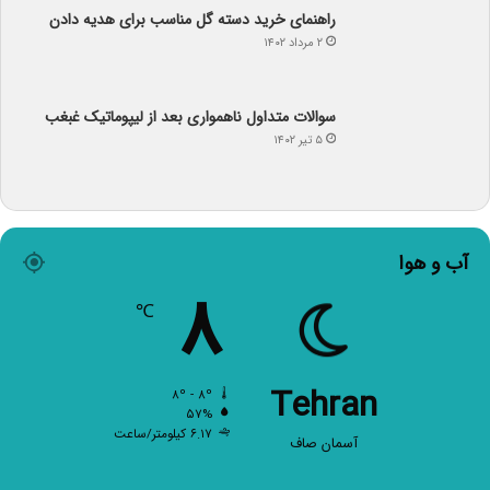
راهنمای خرید دسته گل مناسب برای هدیه دادن
۲ مرداد ۱۴۰۲
سوالات متداول ناهمواری بعد از لیپوماتیک غبغب
۵ تیر ۱۴۰۲
آب و هوا
۸
℃
Tehran
۸º - ۸º
۵۷%
۶.۱۷ کیلومتر/ساعت
آسمان صاف