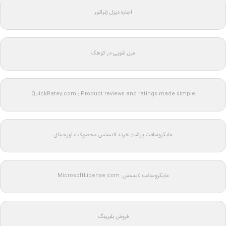
اجاره دیزل ژنراتور
مبل شویی در کوهک
QuickRatey.com : Product reviews and ratings made simple
مایکروسافت پرشیا: خرید لایسنس محصولات اورجینال
مایکروسافت لایسنس: MicrosoftLicense.com
فروش بلبرینگ