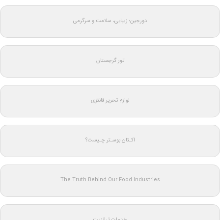
دورجین؛ زیبایی، سلامت و سرگرمی
تور گرجستان
لوازم تحریر فانتزی
اکـتان بوسـتر چـیست؟
The Truth Behind Our Food Industries
خدمات ترانزیت