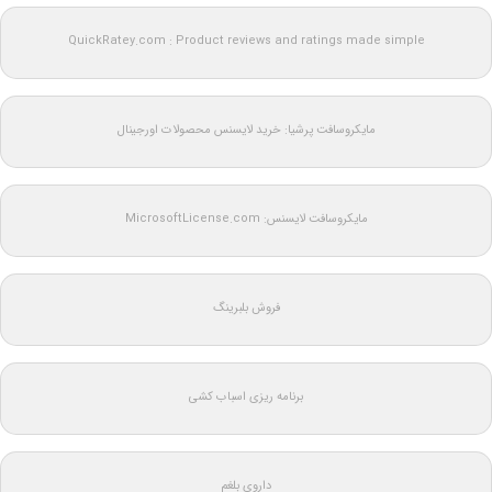
QuickRatey.com : Product reviews and ratings made simple
مایکروسافت پرشیا: خرید لایسنس محصولات اورجینال
مایکروسافت لایسنس: MicrosoftLicense.com
فروش بلبرینگ
برنامه ریزی اسباب کشی
داروی بلغم