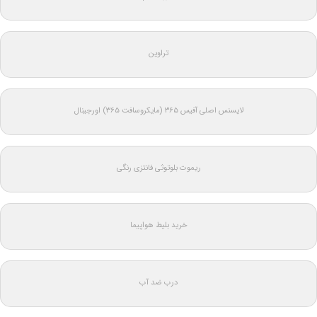
تراوین
لایسنس اصلی آفیس ۳۶۵ (مایکروسافت ۳۶۵) اورجینال
ریموت بلوتوثی فانتزی رنگی
خرید بلیط هواپیما
درب ضد آب