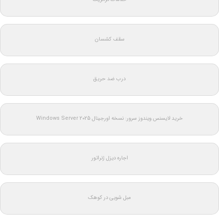
سقف کشسان
درب ضد حریق
خرید لایسنس ویندوز سرور: نسخه اورجینال Windows Server 2025
اجاره دیزل ژنراتور
مبل شویی در کوهک