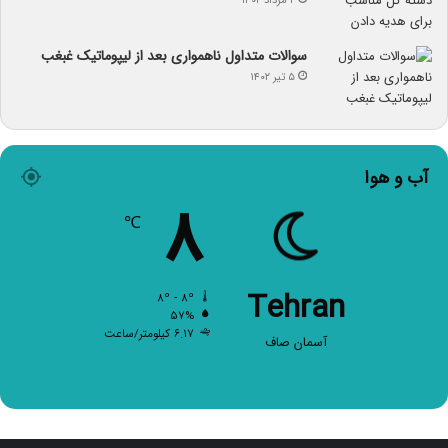
۲ مرداد ۱۴۰۲
سوالات متداول ناهمواری بعد از لیپوماتیک غبغب
۵ تیر ۱۴۰۲
آب و هوا
۸
℃
Tehran
۸º - ۸º
۵۷%
۶.۱۷ کیلومتر/ساعت
آسمان صاف