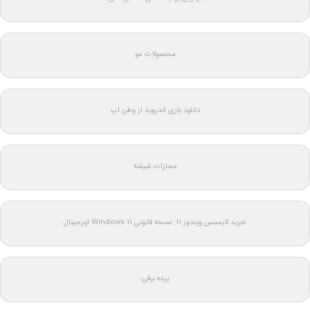
محصولات مو
دانلود بازی اندروید از وطن اپ
مجازات شیشه
خرید لایسنس ویندوز 11: نسخه قانونی Windows 11 اورجینال
پرده برقی