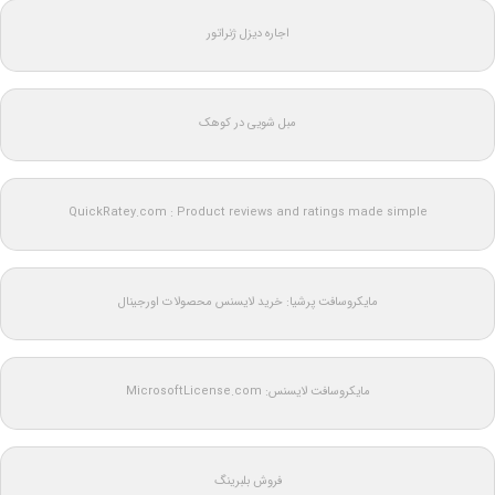
اجاره دیزل ژنراتور
مبل شویی در کوهک
QuickRatey.com : Product reviews and ratings made simple
مایکروسافت پرشیا: خرید لایسنس محصولات اورجینال
مایکروسافت لایسنس: MicrosoftLicense.com
فروش بلبرینگ