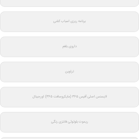
برنامه ریزی اسباب کشی
داروی بلغم
تراوین
لایسنس اصلی آفیس ۳۶۵ (مایکروسافت ۳۶۵) اورجینال
ریموت بلوتوثی فانتزی رنگی