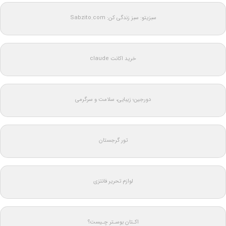
سبزیتو: سبز زندگی کن: Sabzito.com
خرید اکانت claude
دورجین؛ زیبایی، سلامت و سرگرمی
تور گرجستان
لوازم تحریر فانتزی
اکـتان بوسـتر چـیست؟