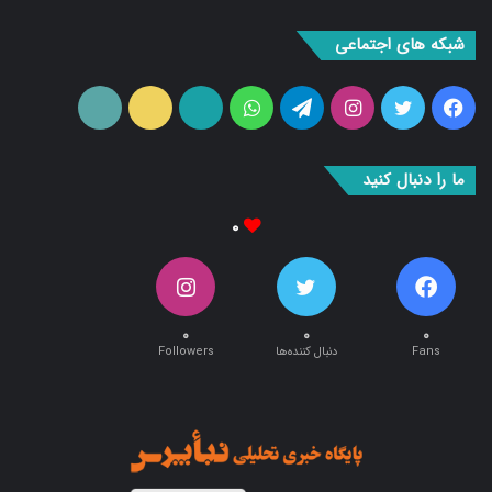
شبکه های اجتماعی
فیس
توییتر
اینستاگرام
تلگرام
واتس
آپارات
ایتا
RSS
بوک
آپ
ما را دنبال کنید
۰
۰
۰
۰
Fans
دنبال کننده‌ها
Followers