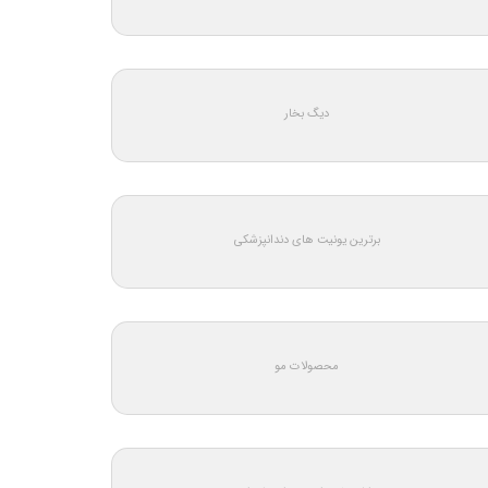
دیگ بخار
برترین یونیت های دندانپزشکی
محصولات مو