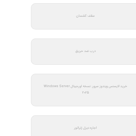
سقف کشسان
درب ضد حریق
خرید لایسنس ویندوز سرور: نسخه اورجینال Windows Server
2025
اجاره دیزل ژنراتور