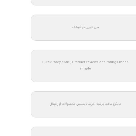
مبل شویی در کوهک
QuickRatey.com : Product reviews and ratings made
simple
مایکروسافت پرشیا: خرید لایسنس محصولات اورجینال