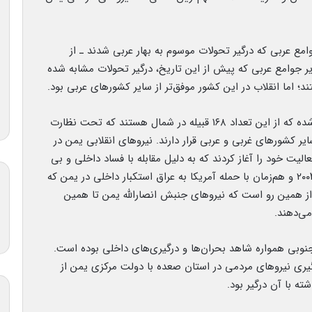
امع عربی که درگیر تحولات موسوم به بهار عربی شدند ـ از
ال ۲۰۱۱ گرفته تا سودان در سال ۲۰۱۹ و سایر جوامع عربی که پیش از این تاریخ، درگیر تحولات مشابه شده
د؛ اما انقلاب در این کشور موفق‌تر از سایر کشورهای عربی بود.
یمن از حدود ۲۰۰ قبیله با شاخه‌های مختلف تشکیل شده که از این تعداد ۱۶۸ قبیله در شمال هستند که تحت نظارت
ر کشورهای غربی و عربی قرار دارند. نیروهای انقلابی یمن در
ده» به رهبری «بدرالدین الحوثی» در سال ۱۹۹۲ فعالیت خود را آغاز کردند که به دلیل مقابله با فساد داخلی و بی
عدالتی و فقر در معرض ۵ جنگ قرار گرفتند. در سال ۲۰۰۳ و هم‌زمان با حمله آمریکا به عراق استکبار داخلی در یمن که
 از همین رو است که نیروهای جنبش انصارالله یمن تا همین
می‌دهند.
شمالی و جنوبی همواره شاهد بحران‌ها و درگیری‌های داخلی بوده است.
یری نیروهای مردمی در استان صعده با دولت مرکزی یمن از
 با آن درگیر بود.