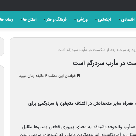
ین جنگ بدون دستاورد، شکست خود را پذیرفته است
اقتصادی
اجتماعی
ورزشی
فرهنگ و هنر
استان ها
رسانه ها
رود به مرحله بعد از شکست در مأرب سردرگم است
کست در مأرب سردرگم است
خواندن این مطلب ۴ دقیقه زمان میبرد
همراه سایر متحدانش در ائتلاف متجاوز، با سردرگمی برای
«مأرب والجوف وشبوة» به معنای پیروزی قطعی یمنی‌ها مقابل
ربستان و آمریکاست. اما مهم‌ترین عاملی که نیروهای مردمی یمن