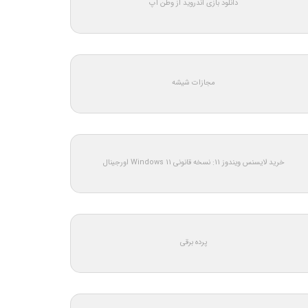
دانلود بازی اندروید از وطن اپ
مجازات شیشه
خرید لایسنس ویندوز 11: نسخه قانونی Windows 11 اورجینال
پرده برقی