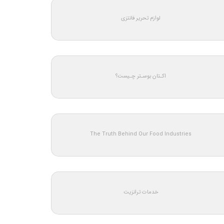
لوازم تحریر فانتزی
اکـتان بوسـتر چـیست؟
The Truth Behind Our Food Industries
خدمات ترانزیت