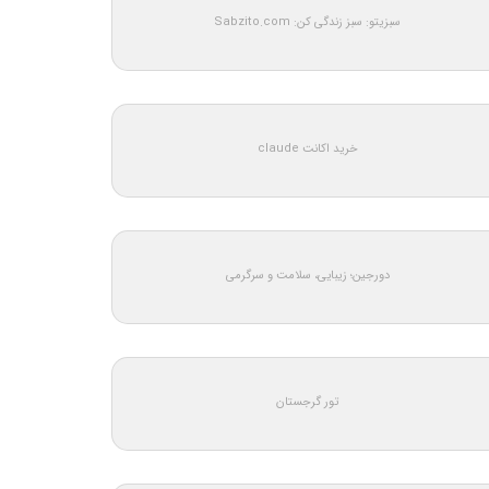
سبزیتو: سبز زندگی کن: Sabzito.com
خرید اکانت claude
دورجین؛ زیبایی، سلامت و سرگرمی
تور گرجستان