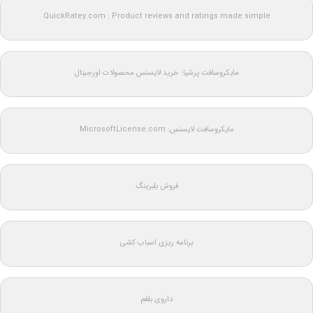
QuickRatey.com : Product reviews and ratings made simple
مایکروسافت پرشیا: خرید لایسنس محصولات اورجینال
مایکروسافت لایسنس: MicrosoftLicense.com
فروش بلبرینگ
برنامه ریزی اسباب کشی
داروی بلغم