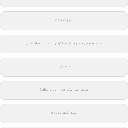
مجازات شیشه
خرید لایسنس ویندوز 11: نسخه قانونی Windows 11 اورجینال
پرده برقی
سبزیتو: سبز زندگی کن: Sabzito.com
خرید اکانت claude