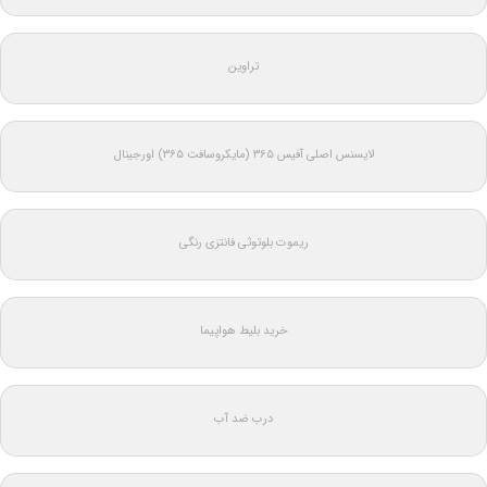
تراوین
لایسنس اصلی آفیس ۳۶۵ (مایکروسافت ۳۶۵) اورجینال
ریموت بلوتوثی فانتزی رنگی
خرید بلیط هواپیما
درب ضد آب