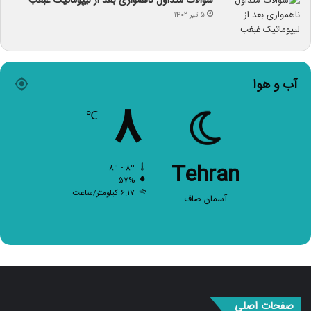
سوالات متداول ناهمواری بعد از لیپوماتیک غبغب
۵ تیر ۱۴۰۲
آب و هوا
۸
℃
Tehran
۸º - ۸º
۵۷%
۶.۱۷ کیلومتر/ساعت
آسمان صاف
صفحات اصلی