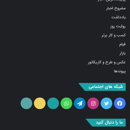
مشروح اخبار
یادداشت
روایت روز
کسب و کار برتر
فیلم
بازار
عکس و طرح و کاریکاتور
پیوندها
شبکه های اجتماعی
فیس
توییتر
اینستاگرام
تلگرام
واتس
آپارات
ایتا
RSS
بوک
آپ
ما را دنبال کنید