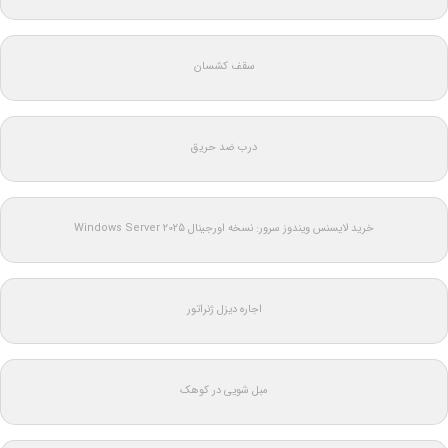
سقف کشسان
درب ضد حریق
خرید لایسنس ویندوز سرور: نسخه اورجینال Windows Server 2025
اجاره دیزل ژنراتور
مبل شویی در کوهک