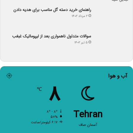
راهنمای خرید دسته گل مناسب برای هدیه دادن
۲ مرداد ۱۴۰۲
سوالات متداول ناهمواری بعد از لیپوماتیک غبغب
۵ تیر ۱۴۰۲
آب و هوا
۸
℃
Tehran
۸º - ۸º
۵۷%
۶.۱۷ کیلومتر/ساعت
آسمان صاف