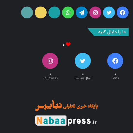
فیس
توییتر
اینستاگرام
تلگرام
واتس
آپارات
ایتا
RSS
بوک
آپ
ما را دنبال کنید
۰
۰
۰
۰
Fans
دنبال کننده‌ها
Followers