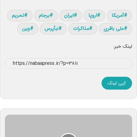
آمریکا
اروپا
ایران
برجام
تحریم
علی باقری
مذاکرات
نبأپرس
وین
لینک خبر:
کپی لینک