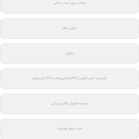
برنامه ریزی اسباب کشی
داروی بلغم
تراوین
لایسنس اصلی آفیس ۳۶۵ (مایکروسافت ۳۶۵) اورجینال
ریموت بلوتوثی فانتزی رنگی
خرید بلیط هواپیما