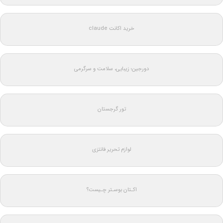
خرید اکانت claude
دورجین؛ زیبایی، سلامت و سرگرمی
تور گرجستان
لوازم تحریر فانتزی
اکـتان بوسـتر چـیست؟