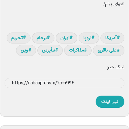
انتهای پیام/
آمریکا
اروپا
ایران
برجام
تحریم
علی باقری
مذاکرات
نبأپرس
وین
لینک خبر:
کپی لینک