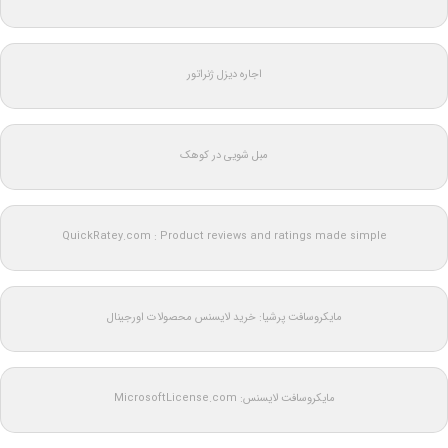
اجاره دیزل ژنراتور
مبل شویی در کوهک
QuickRatey.com : Product reviews and ratings made simple
مایکروسافت پرشیا: خرید لایسنس محصولات اورجینال
مایکروسافت لایسنس: MicrosoftLicense.com