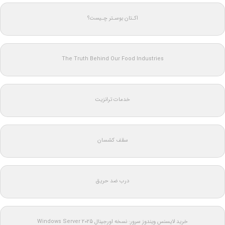
اکـتان بوسـتر چـیست؟
The Truth Behind Our Food Industries
خدمات ترانزیت
سقف کشسان
درب ضد حریق
خرید لایسنس ویندوز سرور: نسخه اورجینال Windows Server 2025