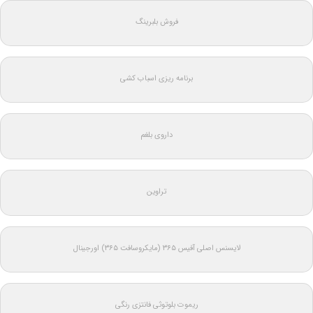
فروش بلبرینگ
برنامه ریزی اسباب کشی
داروی بلغم
تراوین
لایسنس اصلی آفیس ۳۶۵ (مایکروسافت ۳۶۵) اورجینال
ریموت بلوتوثی فانتزی رنگی