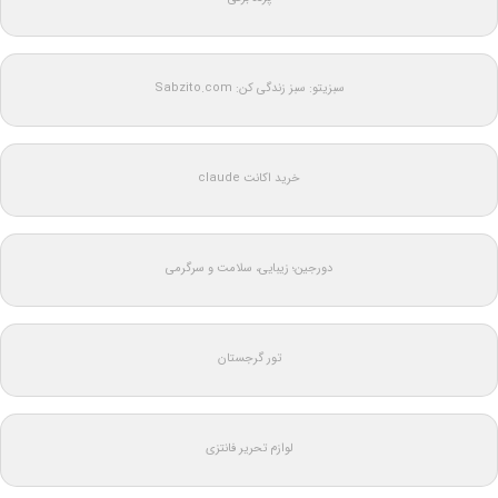
سبزیتو: سبز زندگی کن: Sabzito.com
خرید اکانت claude
دورجین؛ زیبایی، سلامت و سرگرمی
تور گرجستان
لوازم تحریر فانتزی