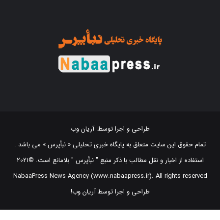
طراحی و اجرا توسط:
آریان وب
تمام حقوق این سایت متعلق به پایگاه خبری تحلیلی « نبأپرس » می باشد .
استفاده از اخبار و نقل مطالب با ذکر منبع "‌ نبأپرس " بلامانع است. ©2021
NabaaPress News Agency (www.nabaapress.ir). All rights reserved
طراحی و اجرا توسط آریان وب!