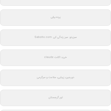
پرده برقی
سبزیتو: سبز زندگی کن: Sabzito.com
خرید اکانت claude
دورجین؛ زیبایی، سلامت و سرگرمی
تور گرجستان