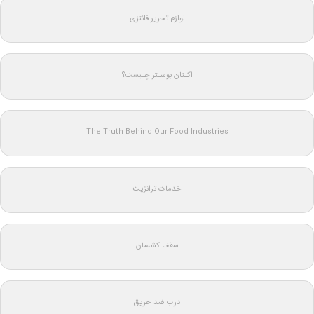
لوازم تحریر فانتزی
اکـتان بوسـتر چـیست؟
The Truth Behind Our Food Industries
خدمات ترانزیت
سقف کشسان
درب ضد حریق