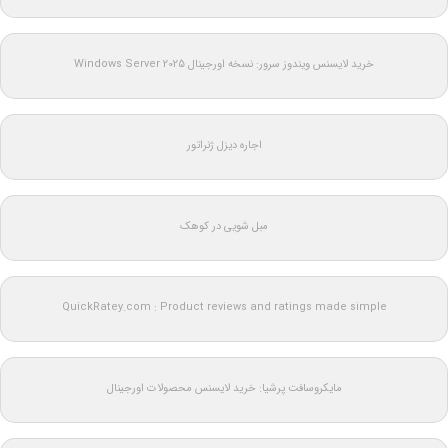
خرید لایسنس ویندوز سرور: نسخه اورجینال Windows Server 2025
اجاره دیزل ژنراتور
مبل شویی در کوهک
QuickRatey.com : Product reviews and ratings made simple
مایکروسافت پرشیا: خرید لایسنس محصولات اورجینال