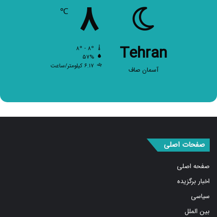
۸
℃
Tehran
۸º - ۸º
۵۷%
۶.۱۷ کیلومتر/ساعت
آسمان صاف
صفحات اصلی
صفحه اصلی
اخبار برگزیده
سیاسی
بین الملل