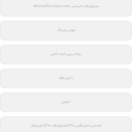
مایکروسافت لایسنس: MicrosoftLicense.com
فروش بلبرینگ
برنامه ریزی اسباب کشی
داروی بلغم
تراوین
لایسنس اصلی آفیس ۳۶۵ (مایکروسافت ۳۶۵) اورجینال