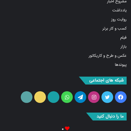
مشروح اخبار
یادداشت
روایت روز
کسب و کار برتر
فیلم
بازار
عکس و طرح و کاریکاتور
پیوندها
شبکه های اجتماعی
فیس
توییتر
اینستاگرام
تلگرام
واتس
آپارات
ایتا
RSS
بوک
آپ
ما را دنبال کنید
۰