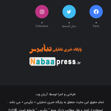
۰
۰
۰
Fans
دنبال کننده‌ها
Followers
طراحی و اجرا توسط:
آریان وب
تمام حقوق این سایت متعلق به پایگاه خبری تحلیلی « نبأپرس » می باشد .
استفاده از اخبار و نقل مطالب با ذکر منبع "‌ نبأپرس " بلامانع است. ©2021