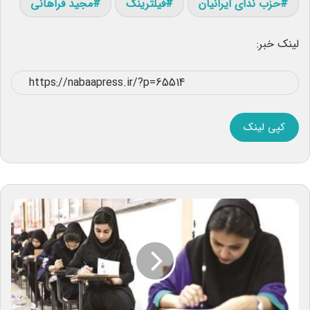
حزب ندای ایرانیان
فیلترینگ
مجید فراهانی
لینک خبر:
کپی لینک