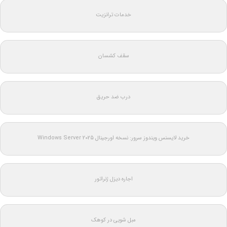
خدمات ترانزیت
سقف کشسان
درب ضد حریق
خرید لایسنس ویندوز سرور: نسخه اورجینال Windows Server 2025
اجاره دیزل ژنراتور
مبل شویی در کوهک