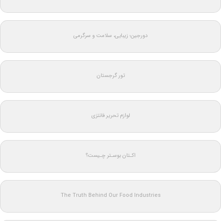
دورجین؛ زیبایی، سلامت و سرگرمی
تور گرجستان
لوازم تحریر فانتزی
اکـتان بوسـتر چـیست؟
The Truth Behind Our Food Industries