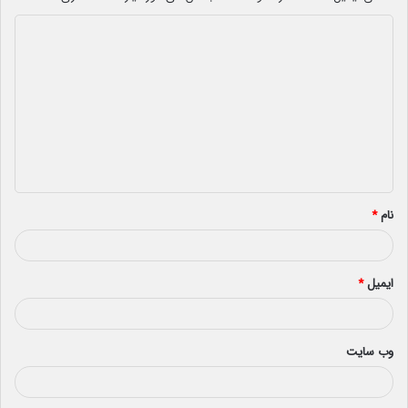
د
ی
د
گ
ا
ه
*
نام
*
ایمیل
*
وب‌ سایت