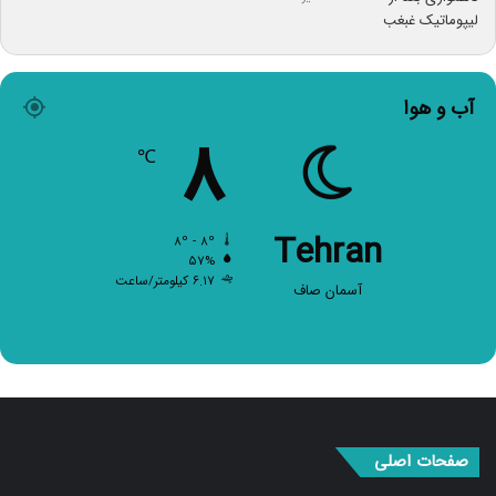
آب و هوا
۸
℃
Tehran
۸º - ۸º
۵۷%
۶.۱۷ کیلومتر/ساعت
آسمان صاف
صفحات اصلی