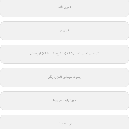
داروی بلغم
تراوین
لایسنس اصلی آفیس ۳۶۵ (مایکروسافت ۳۶۵) اورجینال
ریموت بلوتوثی فانتزی رنگی
خرید بلیط هواپیما
درب ضد آب