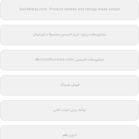
QuickRatey.com : Product reviews and ratings made simple
مایکروسافت پرشیا: خرید لایسنس محصولات اورجینال
مایکروسافت لایسنس: MicrosoftLicense.com
فروش بلبرینگ
برنامه ریزی اسباب کشی
داروی بلغم