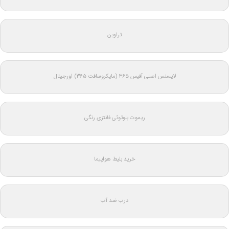
تراوین
لایسنس اصلی آفیس ۳۶۵ (مایکروسافت ۳۶۵) اورجینال
ریموت بلوتوثی فانتزی رنگی
خرید بلیط هواپیما
درب ضد آب