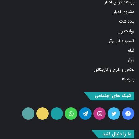
مشروح اخبار
یادداشت
روایت روز
کسب و کار برتر
فیلم
بازار
عکس و طرح و کاریکاتور
پیوندها
شبکه های اجتماعی
فیس
توییتر
اینستاگرام
تلگرام
واتس
آپارات
ایتا
RSS
بوک
آپ
ما را دنبال کنید