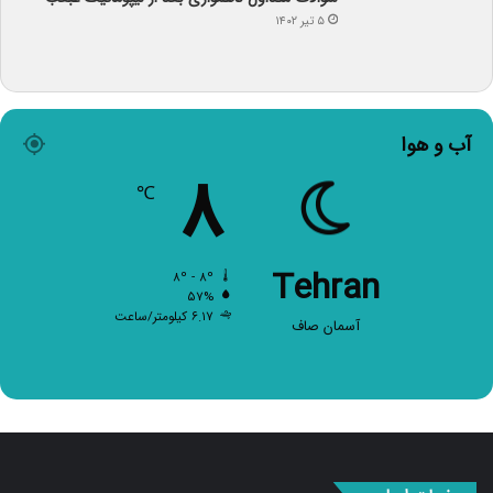
۵ تیر ۱۴۰۲
آب و هوا
۸
℃
Tehran
۸º - ۸º
۵۷%
۶.۱۷ کیلومتر/ساعت
آسمان صاف
صفحات اصلی