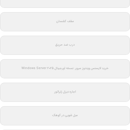
سقف کشسان
درب ضد حریق
خرید لایسنس ویندوز سرور: نسخه اورجینال Windows Server 2025
اجاره دیزل ژنراتور
مبل شویی در کوهک