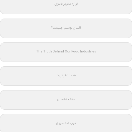
لوازم تحریر فانتزی
اکـتان بوسـتر چـیست؟
The Truth Behind Our Food Industries
خدمات ترانزیت
سقف کشسان
درب ضد حریق