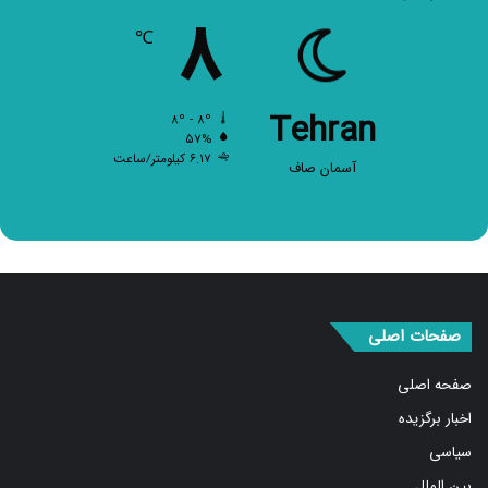
۸
℃
Tehran
۸º - ۸º
۵۷%
۶.۱۷ کیلومتر/ساعت
آسمان صاف
صفحات اصلی
صفحه اصلی
اخبار برگزیده
سیاسی
بین الملل