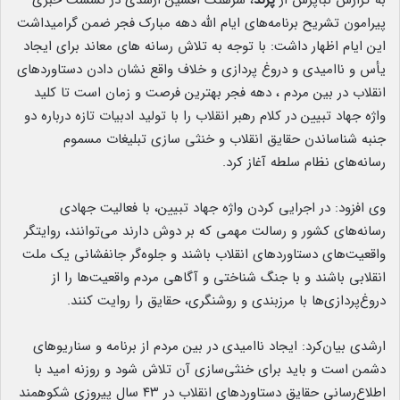
به گزارش نبأپرس از
پرند
، سرهنگ افشین ارشدی در نشست خبری
پیرامون تشریح برنامه‌های ایام الله دهه مبارک فجر ضمن گرامیداشت
این ایام اظهار داشت: با توجه به تلاش رسانه های معاند برای ایجاد
یأس و ناامیدی و دروغ پردازی و خلاف واقع نشان دادن دستاوردهای
انقلاب در بین مردم ، دهه فجر بهترین فرصت و زمان است تا کلید
واژه جهاد تبیین در کلام رهبر انقلاب را با تولید ادبیات تازه درباره دو
جنبه شناساندن حقایق انقلاب و خنثی سازی تبلیغات مسموم
رسانه‌های نظام سلطه آغاز کرد.
وی افزود: در اجرایی کردن واژه جهاد تبیین، با فعالیت جهادی
رسانه‌های کشور و رسالت مهمی که بر دوش دارند می‌توانند، روایتگر
واقعیت‌های دستاوردهای انقلاب باشند و جلوه‌گر جانفشانی یک ملت
انقلابی باشند و با جنگ شناختی و آگاهی مردم واقعیت‌ها را از
دروغ‌پردازی‌ها با مرزبندی و روشنگری، حقایق را روایت کنند.
ارشدی بیان‌کرد: ایجاد ناامیدی در بین مردم از برنامه و سناریوهای
دشمن است و باید برای خنثی‌سازی آن تلاش شود و روزنه امید با
اطلاع‌رسانی حقایق دستاوردهای انقلاب در ۴۳ سال پیروزی شکوهمند