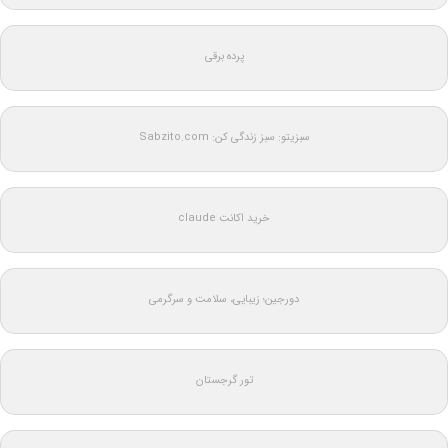
پرده برقی
سبزیتو: سبز زندگی کن: Sabzito.com
خرید اکانت claude
دورجین؛ زیبایی، سلامت و سرگرمی
تور گرجستان