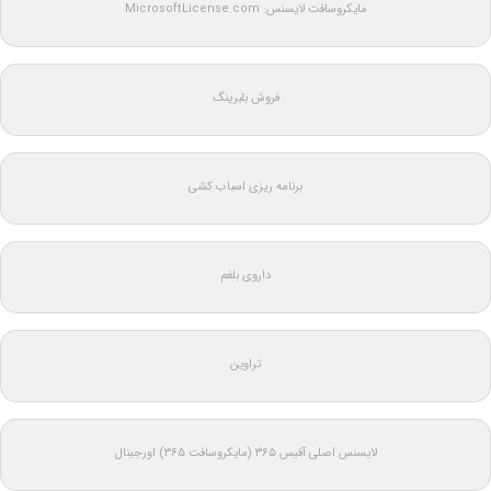
مایکروسافت لایسنس: MicrosoftLicense.com
فروش بلبرینگ
برنامه ریزی اسباب کشی
داروی بلغم
تراوین
لایسنس اصلی آفیس ۳۶۵ (مایکروسافت ۳۶۵) اورجینال