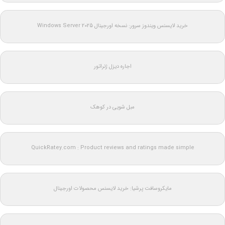
خرید لایسنس ویندوز سرور: نسخه اورجینال Windows Server 2025
اجاره دیزل ژنراتور
مبل شویی در کوهک
QuickRatey.com : Product reviews and ratings made simple
مایکروسافت پرشیا: خرید لایسنس محصولات اورجینال