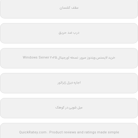
سقف کشسان
درب ضد حریق
خرید لایسنس ویندوز سرور: نسخه اورجینال Windows Server 2025
اجاره دیزل ژنراتور
مبل شویی در کوهک
QuickRatey.com : Product reviews and ratings made simple