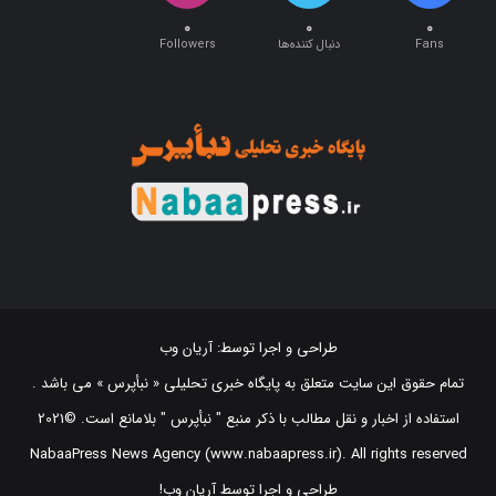
۰
۰
۰
Fans
دنبال کننده‌ها
Followers
طراحی و اجرا توسط:
آریان وب
تمام حقوق این سایت متعلق به پایگاه خبری تحلیلی « نبأپرس » می باشد .
استفاده از اخبار و نقل مطالب با ذکر منبع "‌ نبأپرس " بلامانع است. ©2021
NabaaPress News Agency (www.nabaapress.ir). All rights reserved
طراحی و اجرا توسط آریان وب!