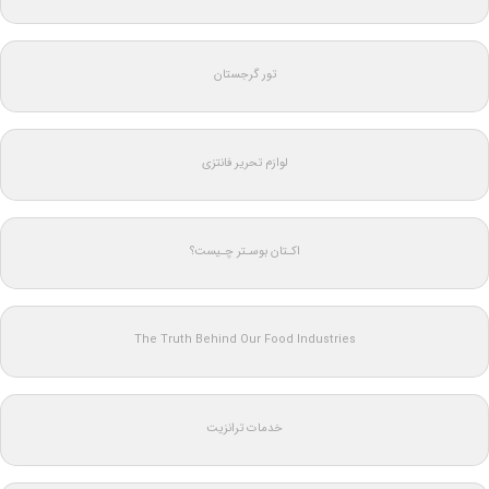
تور گرجستان
لوازم تحریر فانتزی
اکـتان بوسـتر چـیست؟
The Truth Behind Our Food Industries
خدمات ترانزیت