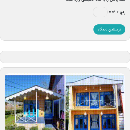
پنج + ۱۶ =