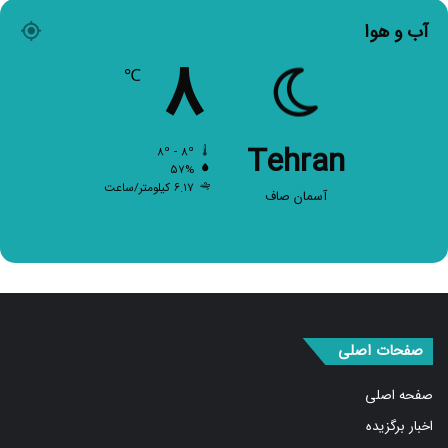
آب و هوا
۸
℃
Tehran
۸º - ۸º
۵۷%
۶.۱۷ کیلومتر/ساعت
آسمان صاف
صفحات اصلی
صفحه اصلی
اخبار برگزیده