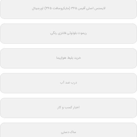
لایسنس اصلی آفیس ۳۶۵ (مایکروسافت ۳۶۵) اورجینال
ریموت بلوتوثی فانتزی رنگی
خرید بلیط هواپیما
درب ضد آب
اخبار کسب و کار
ساک دستی