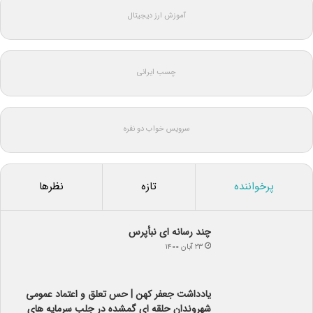
آموزش ارز دیجیتال
چسب ایرانی
سرویس خواب دو نفره
پرخواننده
تازه
نظرها
چند رسانه ای نبأپرس
۲۳ آبان ۱۴۰۰
یادداشت جعفر کهن | حس تعلق و اعتماد عمومی
شهروندان حلقه ای گمشده در جلب سرمایه های