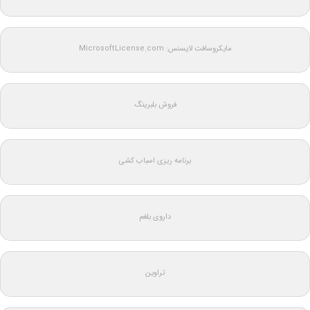
مایکروسافت لایسنس: MicrosoftLicense.com
فروش بلبرینگ
برنامه ریزی اسباب کشی
داروی بلغم
تراوین