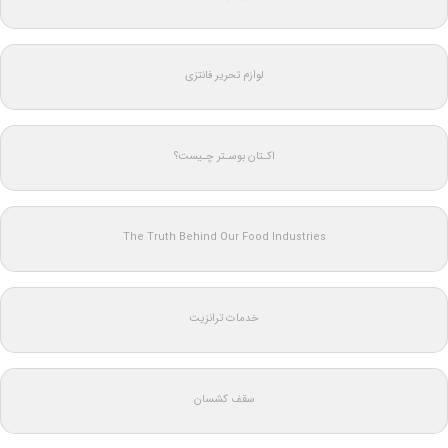
لوازم تحریر فانتزی
اکـتان بوسـتر چـیست؟
The Truth Behind Our Food Industries
خدمات ترانزیت
سقف کشسان