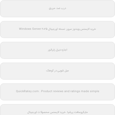
درب ضد حریق
خرید لایسنس ویندوز سرور: نسخه اورجینال Windows Server 2025
اجاره دیزل ژنراتور
مبل شویی در کوهک
QuickRatey.com : Product reviews and ratings made simple
مایکروسافت پرشیا: خرید لایسنس محصولات اورجینال