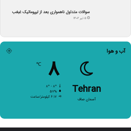
سوالات متداول ناهمواری بعد از لیپوماتیک غبغب
۵ تیر ۱۴۰۲
آب و هوا
۸
℃
Tehran
۸º - ۸º
۵۷%
۶.۱۷ کیلومتر/ساعت
آسمان صاف