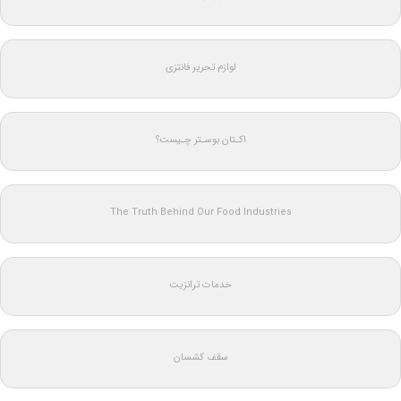
لوازم تحریر فانتزی
اکـتان بوسـتر چـیست؟
The Truth Behind Our Food Industries
خدمات ترانزیت
سقف کشسان