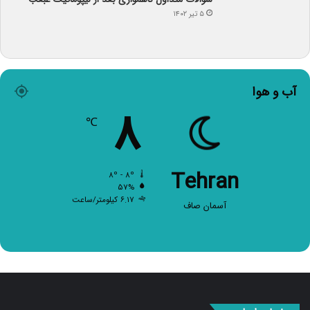
۵ تیر ۱۴۰۲
آب و هوا
۸
℃
Tehran
۸º - ۸º
۵۷%
۶.۱۷ کیلومتر/ساعت
آسمان صاف