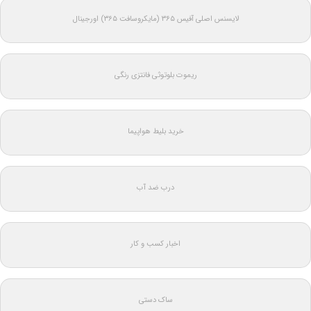
لایسنس اصلی آفیس ۳۶۵ (مایکروسافت ۳۶۵) اورجینال
ریموت بلوتوثی فانتزی رنگی
خرید بلیط هواپیما
درب ضد آب
اخبار کسب و کار
ساک دستی