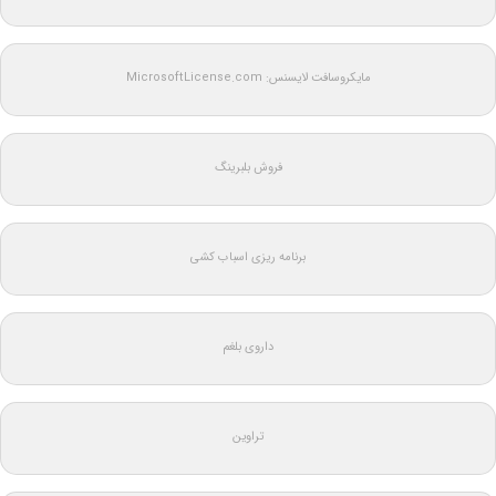
مایکروسافت لایسنس: MicrosoftLicense.com
فروش بلبرینگ
برنامه ریزی اسباب کشی
داروی بلغم
تراوین