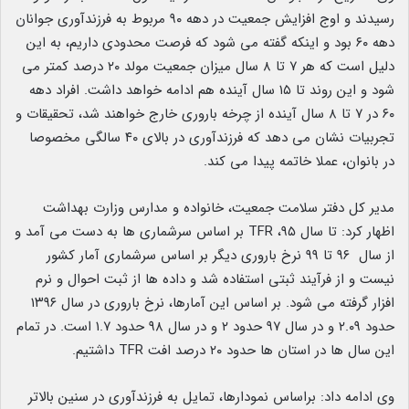
رسیدند و اوج افزایش جمعیت در دهه ٩٠ مربوط به فرزندآوری جوانان
دهه ۶۰ بود و اینکه گفته می شود که فرصت محدودی داریم، به این
دلیل است که هر ٧ تا ٨ سال میزان جمعیت مولد ۲۰ درصد کمتر می
‌شود و این روند تا ۱۵ سال آینده هم ادامه خواهد داشت. افراد دهه
۶٠ در ٧ تا ٨ سال آینده از چرخه باروری خارج خواهند شد، تحقیقات و
تجربیات نشان می ‌دهد که فرزندآوری در بالای ۴٠ سالگی مخصوصا
در بانوان، عملا خاتمه پیدا می ‌کند.
مدیر کل دفتر سلامت جمعیت، خانواده و مدارس وزارت بهداشت
اظهار کرد: تا سال ۹۵، TFR بر اساس سرشماری ‌ها به دست می‌ آمد و
از سال ٩۶ تا ٩٩ نرخ باروری دیگر بر اساس سرشماری آمار کشور
نیست و از فرآیند ثبتی استفاده شد و داده‌ ها از ثبت احوال و نرم
افزار گرفته می ‌شود. بر اساس این آمارها، نرخ باروری در سال ۱۳۹۶
حدود ۲.۰۹ و در سال ۹۷ حدود ۲ و در سال ۹۸ حدود ۱.۷ است. در تمام
این سال‌ ها در استان‌ ها حدود ۲۰ درصد افت TFR داشتیم.
وی ادامه داد: براساس نمودارها، تمایل به فرزندآوری در سنین بالاتر