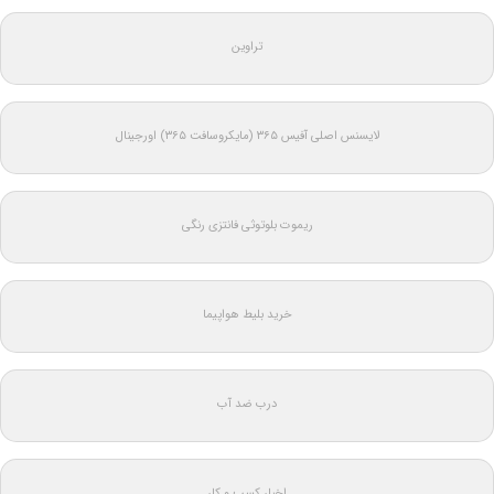
تراوین
لایسنس اصلی آفیس ۳۶۵ (مایکروسافت ۳۶۵) اورجینال
ریموت بلوتوثی فانتزی رنگی
خرید بلیط هواپیما
درب ضد آب
اخبار کسب و کار