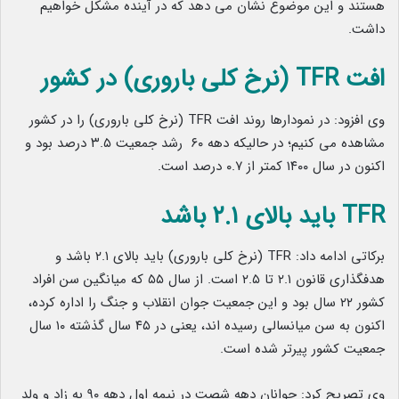
هستند و این موضوع نشان می دهد که در آینده مشکل خواهیم
داشت.
افت TFR (نرخ کلی باروری) در کشور
وی افزود: در نمودارها روند افت TFR (نرخ کلی باروری) را در کشور
مشاهده می‌ کنیم؛ در حالیکه دهه ۶٠ رشد جمعیت ۳.۵ درصد بود و
اکنون در سال ١۴٠٠ کمتر از ۰.۷ درصد است.
TFR باید بالای ۲.۱ باشد
برکاتی ادامه داد: TFR (نرخ کلی باروری) باید بالای ۲.۱ باشد و
هدفگذاری قانون ۲.۱ تا ۲.۵ است. از سال ۵۵ که میانگین سن افراد
کشور ٢٢ سال بود و این جمعیت جوان انقلاب و جنگ را اداره کرده،
اکنون به سن میانسالی رسیده اند، یعنی در ۴۵ سال گذشته ١٠ سال
جمعیت کشور پیرتر شده است.
وی تصریح کرد: جوانان دهه شصت در نیمه اول دهه ۹۰ به زاد و ولد