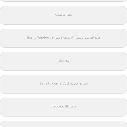
مجازات شیشه
خرید لایسنس ویندوز 11: نسخه قانونی Windows 11 اورجینال
پرده برقی
سبزیتو: سبز زندگی کن: Sabzito.com
خرید اکانت claude