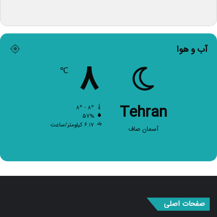
آب و هوا
۸
℃
Tehran
۸º - ۸º
۵۷%
۶.۱۷ کیلومتر/ساعت
آسمان صاف
صفحات اصلی
صفحه اصلی