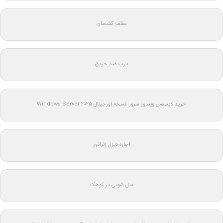
سقف کشسان
درب ضد حریق
خرید لایسنس ویندوز سرور: نسخه اورجینال Windows Server 2025
اجاره دیزل ژنراتور
مبل شویی در کوهک