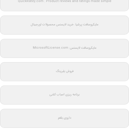
QuickRatey.com : Product reviews and ratings made simple
مایکروسافت پرشیا: خرید لایسنس محصولات اورجینال
مایکروسافت لایسنس: MicrosoftLicense.com
فروش بلبرینگ
برنامه ریزی اسباب کشی
داروی بلغم