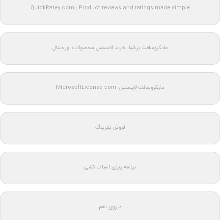
QuickRatey.com : Product reviews and ratings made simple
مایکروسافت پرشیا: خرید لایسنس محصولات اورجینال
مایکروسافت لایسنس: MicrosoftLicense.com
فروش بلبرینگ
برنامه ریزی اسباب کشی
داروی بلغم