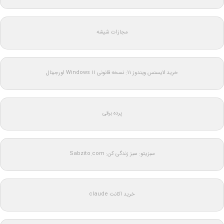
مجازات شیشه
خرید لایسنس ویندوز 11: نسخه قانونی Windows 11 اورجینال
پرده برقی
سبزیتو: سبز زندگی کن: Sabzito.com
خرید اکانت claude