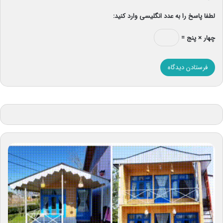
لطفا پاسخ را به عدد انگلیسی وارد کنید:
چهار × پنج =