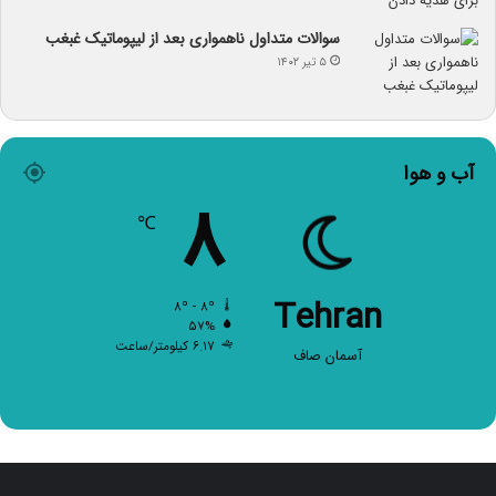
سوالات متداول ناهمواری بعد از لیپوماتیک غبغب
۵ تیر ۱۴۰۲
آب و هوا
۸
℃
Tehran
۸º - ۸º
۵۷%
۶.۱۷ کیلومتر/ساعت
آسمان صاف