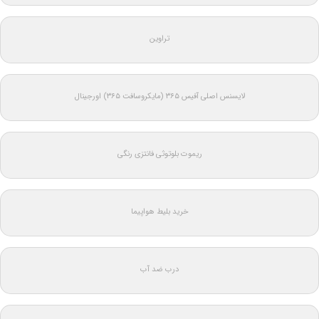
تراوین
لایسنس اصلی آفیس ۳۶۵ (مایکروسافت ۳۶۵) اورجینال
ریموت بلوتوثی فانتزی رنگی
خرید بلیط هواپیما
درب ضد آب