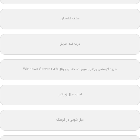
سقف کشسان
درب ضد حریق
خرید لایسنس ویندوز سرور: نسخه اورجینال Windows Server 2025
اجاره دیزل ژنراتور
مبل شویی در کوهک