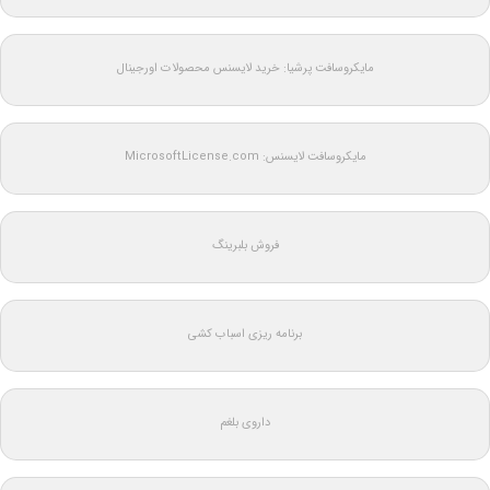
مایکروسافت پرشیا: خرید لایسنس محصولات اورجینال
مایکروسافت لایسنس: MicrosoftLicense.com
فروش بلبرینگ
برنامه ریزی اسباب کشی
داروی بلغم