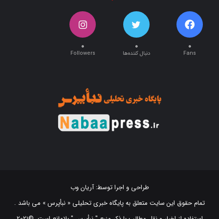
۰
۰
۰
Fans
دنبال کننده‌ها
Followers
طراحی و اجرا توسط:
آریان وب
تمام حقوق این سایت متعلق به پایگاه خبری تحلیلی « نبأپرس » می باشد .
استفاده از اخبار و نقل مطالب با ذکر منبع "‌ نبأپرس " بلامانع است. ©2021