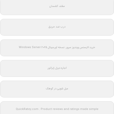
سقف کشسان
درب ضد حریق
خرید لایسنس ویندوز سرور: نسخه اورجینال Windows Server 2025
اجاره دیزل ژنراتور
مبل شویی در کوهک
QuickRatey.com : Product reviews and ratings made simple