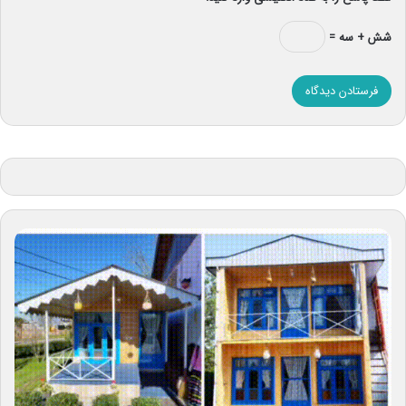
شش + سه =