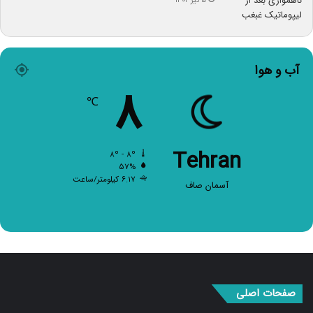
۵ تیر ۱۴۰۲
آب و هوا
۸
℃
Tehran
۸º - ۸º
۵۷%
۶.۱۷ کیلومتر/ساعت
آسمان صاف
صفحات اصلی