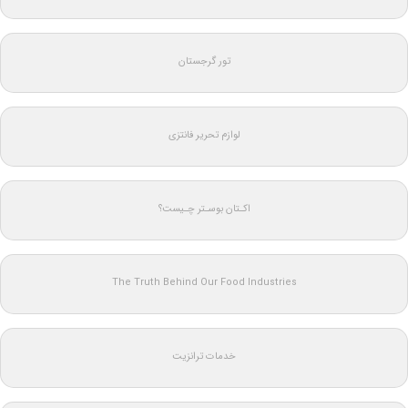
تور گرجستان
لوازم تحریر فانتزی
اکـتان بوسـتر چـیست؟
The Truth Behind Our Food Industries
خدمات ترانزیت