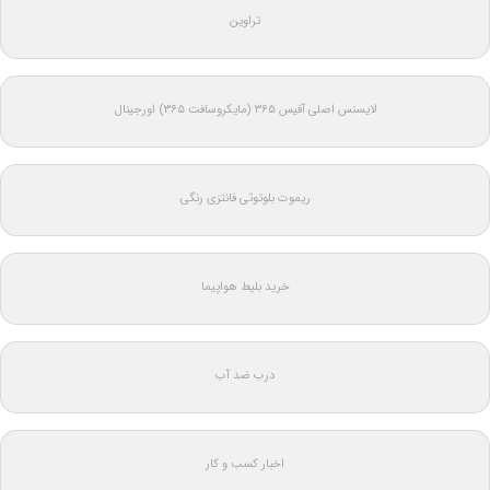
تراوین
لایسنس اصلی آفیس ۳۶۵ (مایکروسافت ۳۶۵) اورجینال
ریموت بلوتوثی فانتزی رنگی
خرید بلیط هواپیما
درب ضد آب
اخبار کسب و کار