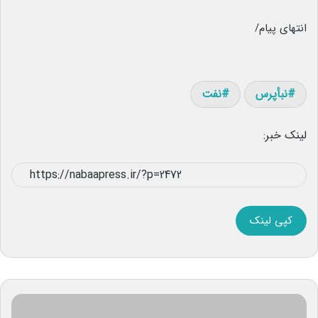
انتهای پیام/
نبأپرس
نفت
لینک خبر:
کپی لینک