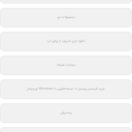
محصولات مو
دانلود بازی اندروید از وطن اپ
مجازات شیشه
خرید لایسنس ویندوز 11: نسخه قانونی Windows 11 اورجینال
پرده برقی