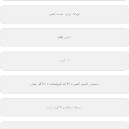
برنامه ریزی اسباب کشی
داروی بلغم
تراوین
لایسنس اصلی آفیس ۳۶۵ (مایکروسافت ۳۶۵) اورجینال
ریموت بلوتوثی فانتزی رنگی