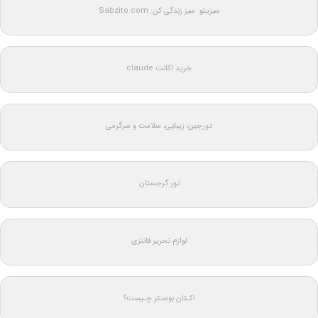
سبزیتو: سبز زندگی کن: Sabzito.com
خرید اکانت claude
دورجین؛ زیبایی، سلامت و سرگرمی
تور گرجستان
لوازم تحریر فانتزی
اکـتان بوسـتر چـیست؟