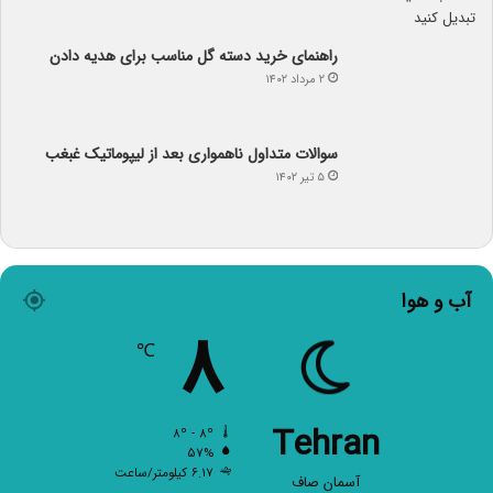
راهنمای خرید دسته گل مناسب برای هدیه دادن
۲ مرداد ۱۴۰۲
سوالات متداول ناهمواری بعد از لیپوماتیک غبغب
۵ تیر ۱۴۰۲
آب و هوا
۸
℃
Tehran
۸º - ۸º
۵۷%
۶.۱۷ کیلومتر/ساعت
آسمان صاف