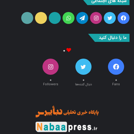
فیس
توییتر
اینستاگرام
تلگرام
واتس
آپارات
ایتا
RSS
بوک
آپ
ما را دنبال کنید
۰
۰
۰
۰
Fans
دنبال کننده‌ها
Followers