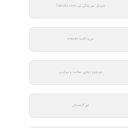
سبزیتو: سبز زندگی کن: Sabzito.com
خرید اکانت claude
دورجین؛ زیبایی، سلامت و سرگرمی
تور گرجستان