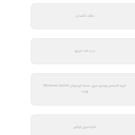
سقف کشسان
درب ضد حریق
خرید لایسنس ویندوز سرور: نسخه اورجینال Windows Server
2025
اجاره دیزل ژنراتور