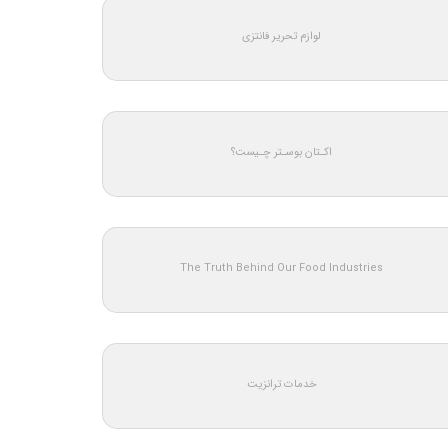
لوازم تحریر فانتزی
اکـتان بوسـتر چـیست؟
The Truth Behind Our Food Industries
خدمات ترانزیت