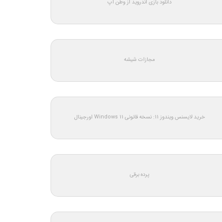
دانلود بازی اندروید از وطن اپ
مجازات شیشه
خرید لایسنس ویندوز 11: نسخه قانونی Windows 11 اورجینال
پرده برقی