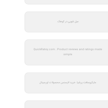
مبل شویی در کوهک
QuickRatey.com : Product reviews and ratings made
simple
مایکروسافت پرشیا: خرید لایسنس محصولات اورجینال