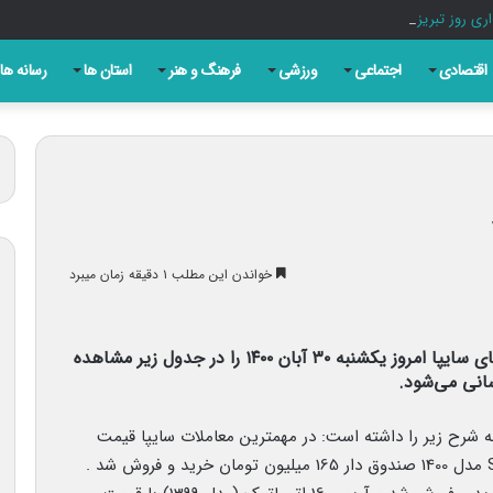
ری روز تبریز به بهانه سالروز مشروطه
اقتصادی
اجتماعی
ورزشی
فرهنگ و هنر
استان ها
رسانه ها
خواندن این مطلب ۱ دقیقه زمان میبرد
قیمت متوسط بازار آزاد و قیمت نمایندگی خودرو‌های سایپا امروز یکشنبه ۳۰ آبان ۱۴۰۰ را در جدول زیر مشاهده
سانی می‌شود.
ه شرح زیر را داشته است: در مهمترین معاملات سایپا قیمت
پراید 111 SE (سفید) برابر 168 میلیون تومان و تیبا SX مدل 1400 صندوق دار 165 میلیون تومان خرید و فروش شد .