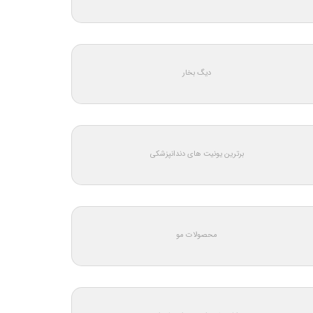
دیگ بخار
برترین یونیت های دندانپزشکی
محصولات مو