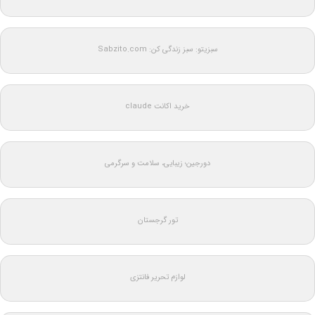
سبزیتو: سبز زندگی کن: Sabzito.com
خرید اکانت claude
دورجین؛ زیبایی، سلامت و سرگرمی
تور گرجستان
لوازم تحریر فانتزی