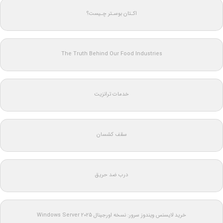
اکـتان بوسـتر چـیست؟
The Truth Behind Our Food Industries
خدمات ترانزیت
سقف کشسان
درب ضد حریق
خرید لایسنس ویندوز سرور: نسخه اورجینال Windows Server 2025