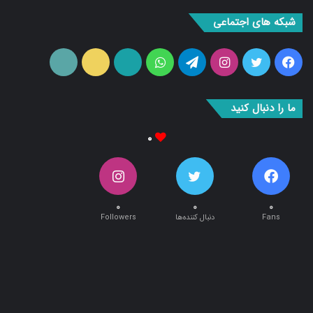
شبکه های اجتماعی
فیس
توییتر
اینستاگرام
تلگرام
واتس
آپارات
ایتا
RSS
بوک
آپ
ما را دنبال کنید
۰
۰
۰
۰
Fans
دنبال کننده‌ها
Followers