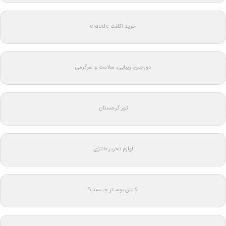
خرید اکانت claude
دورجین؛ زیبایی، سلامت و سرگرمی
تور گرجستان
لوازم تحریر فانتزی
اکـتان بوسـتر چـیست؟