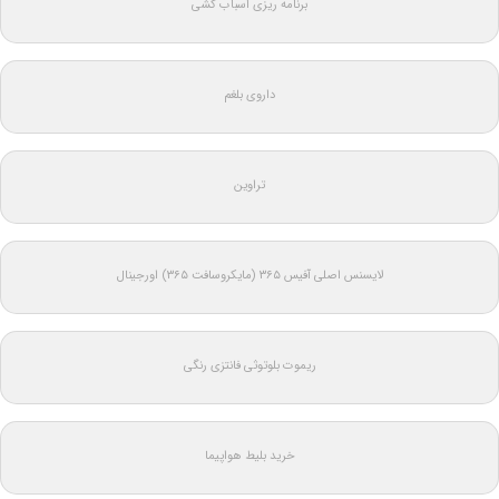
برنامه ریزی اسباب کشی
داروی بلغم
تراوین
لایسنس اصلی آفیس ۳۶۵ (مایکروسافت ۳۶۵) اورجینال
ریموت بلوتوثی فانتزی رنگی
خرید بلیط هواپیما