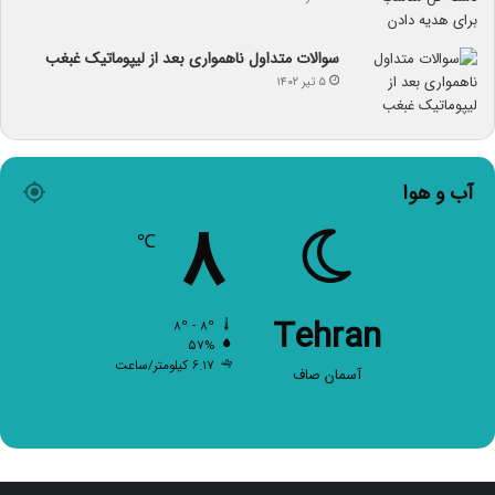
سوالات متداول ناهمواری بعد از لیپوماتیک غبغب
۵ تیر ۱۴۰۲
آب و هوا
۸
℃
Tehran
۸º - ۸º
۵۷%
۶.۱۷ کیلومتر/ساعت
آسمان صاف