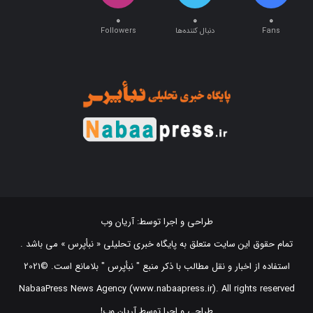
۰
۰
۰
Fans
دنبال کننده‌ها
Followers
طراحی و اجرا توسط:
آریان وب
تمام حقوق این سایت متعلق به پایگاه خبری تحلیلی « نبأپرس » می باشد .
استفاده از اخبار و نقل مطالب با ذکر منبع "‌ نبأپرس " بلامانع است. ©2021
NabaaPress News Agency (www.nabaapress.ir). All rights reserved
طراحی و اجرا توسط آریان وب!