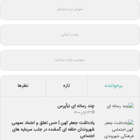
آموزش ارز دیجیتال
چسب ایرانی
سرویس خواب دو نفره
پرخواننده
تازه
نظرها
چند رسانه ای نبأپرس
۲۳ آبان ۱۴۰۰
یادداشت جعفر کهن | حس تعلق و اعتماد عمومی
شهروندان حلقه ای گمشده در جلب سرمایه های
اجتماعی