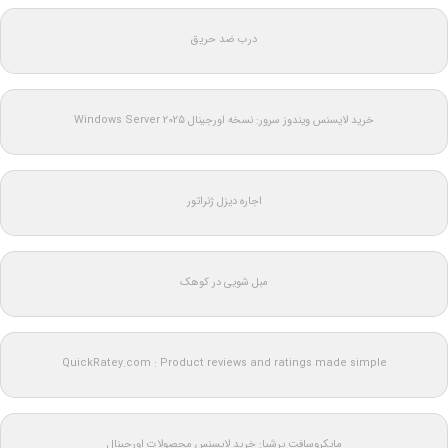
درب ضد حریق
خرید لایسنس ویندوز سرور: نسخه اورجینال Windows Server 2025
اجاره دیزل ژنراتور
مبل شویی در کوهک
QuickRatey.com : Product reviews and ratings made simple
مایکروسافت پرشیا: خرید لایسنس محصولات اورجینال