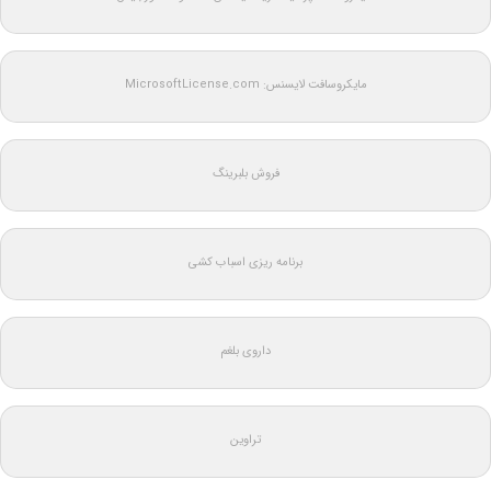
مایکروسافت لایسنس: MicrosoftLicense.com
فروش بلبرینگ
برنامه ریزی اسباب کشی
داروی بلغم
تراوین