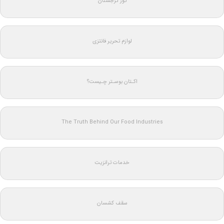
تور گرجستان
لوازم تحریر فانتزی
اکـتان بوسـتر چـیست؟
The Truth Behind Our Food Industries
خدمات ترانزیت
سقف کشسان