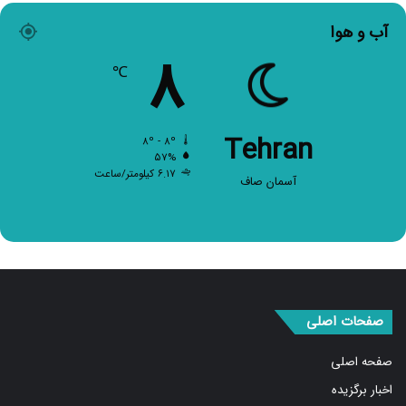
آب و هوا
۸
℃
Tehran
۸º - ۸º
۵۷%
۶.۱۷ کیلومتر/ساعت
آسمان صاف
صفحات اصلی
صفحه اصلی
اخبار برگزیده