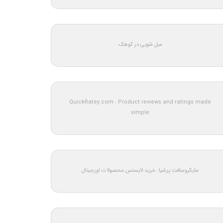
مبل شویی در کوهک
QuickRatey.com : Product reviews and ratings made
simple
مایکروسافت پرشیا: خرید لایسنس محصولات اورجینال