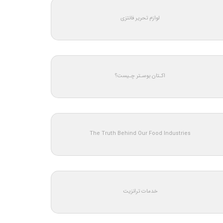
لوازم تحریر فانتزی
اکـتان بوسـتر چـیست؟
The Truth Behind Our Food Industries
خدمات ترانزیت