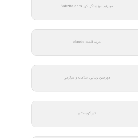
سبزیتو: سبز زندگی کن: Sabzito.com
خرید اکانت claude
دورجین؛ زیبایی، سلامت و سرگرمی
تور گرجستان