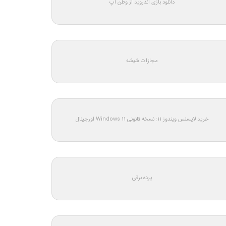
دانلود بازی اندروید از وطن اپ
مجازات شیشه
خرید لایسنس ویندوز 11: نسخه قانونی Windows 11 اورجینال
پرده برقی