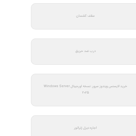
سقف کشسان
درب ضد حریق
خرید لایسنس ویندوز سرور: نسخه اورجینال Windows Server
2025
اجاره دیزل ژنراتور