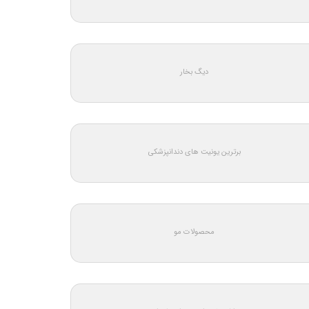
دیگ بخار
برترین یونیت های دندانپزشکی
محصولات مو