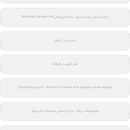
خرید لایسنس ویندوز سرور: نسخه اورجینال Windows Server 2025
اجاره دیزل ژنراتور
مبل شویی در کوهک
QuickRatey.com : Product reviews and ratings made simple
مایکروسافت پرشیا: خرید لایسنس محصولات اورجینال