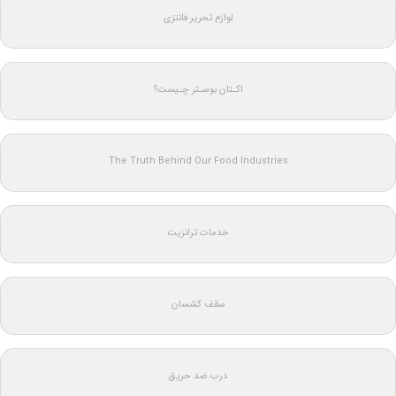
لوازم تحریر فانتزی
اکـتان بوسـتر چـیست؟
The Truth Behind Our Food Industries
خدمات ترانزیت
سقف کشسان
درب ضد حریق