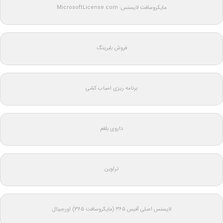
مایکروسافت لایسنس: MicrosoftLicense.com
فروش بلبرینگ
برنامه ریزی اسباب کشی
داروی بلغم
تراوین
لایسنس اصلی آفیس ۳۶۵ (مایکروسافت ۳۶۵) اورجینال