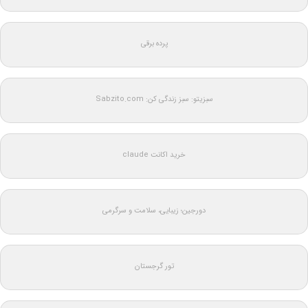
پرده برقی
سبزیتو: سبز زندگی کن: Sabzito.com
خرید اکانت claude
دورجین؛ زیبایی، سلامت و سرگرمی
تور گرجستان