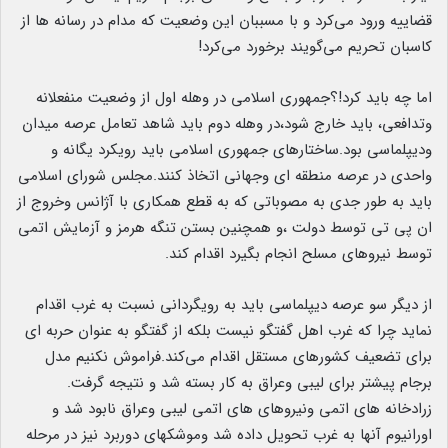
قضاییه ورود می‌کرد و با مسببان این وضعیت که مدام در رسانه ها از
کاسبان تحریم می‌گویند برخورد می‌کرد!
اما چه باید کرد!؟جمهوری اسلامی در وهله اول از وضعیت منفعلانه
وتدافعی، باید خارج شود،در وهله دوم باید شاهد تعامل عرصه میدان
ودیپلماسی بود.ساختارهای جمهوری اسلامی باید رویکرد یگانه و
واحدی در عرصه منطقه ای وجهانی اتخاذ کنند.مجلس شورای اسلامی
باید به طور جدی به مصوباتی که به قطع همکاری با آژانس وخروج از
ان پی تی توسط دولت ،و همچنین بستن تنگه هرمز و آزمایش اتمی
توسط نیروهای مسلح انجام بگیرد اقدام کند.
از دیگر سو عرصه دیپلماسی باید به رویگردانی نسبت به غرب اقدام
نماید چرا که غرب اهل گفتگو نیست بلکه از گفتگو به عنوان حربه ای
برای تضعیف کشورهای مستقل اقدام می‌کند.فراموش نکنیم مدل
برجام پیشتر برای لیبی وعراق به کار بسته شد و نتیجه گرفت.
زرادخانه های اتمی ونیروهای های اتمی لیبی وعراق نابود شد و
اورانیوم آنها به غرب تحویل داده شد وموشکهای دوربرد نیز در مرحله