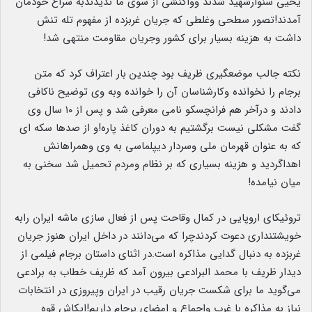
یحیی سنوارشهید شدند وواکنشی از سوی ما ندیدندبه سراغ خودمان
آمدند!تصور سطحی وغلطی که جریان غربزده از مفهوم تله تنش
داشت به هزینه بسیار برای کشور وجریان مقاومت منتهی شد!
نکته جالب موضعگیری ظریف بود چندین بار اعتراف کرد که متن
برجام را نخوانده وکارشناسان آن را خوانده وبه وی توضیح ناکافی
دادند و درآخر هم فرانچسکو نامی معرفی شد و پس از ۱۰ سال وی
گفت مشکلی نیست برگشتیم به دوران کاغذ پاره!و از صدها سکه ای
که به عنوان قهرمان ملی وسردار دیپلماسی به وی وهمراهانش
اهداگردید و هزینه بسیاری که بر نظام ومردم تحمیل شد سخنی به
میان نیامده!
تروئیکای اروپایی در کمال وقاحت پس از فعال سازی ماشه ایران رابه
خویشتنداری دعوت کردندچرا که می‌دانند در داخل ایران هنوز جریان
غربزده به دنبال گدایی مذاکره است.در اثنای داستان برجام فیلمی از
دیدار ظریف با محمد البرادعی بیرون آمد که ظریف خطاب به برادعی
می‌گوید ما برای شکست جریان رقیب در ایران وپیروزی در انتخابات
نیاز به مذاکره با غرب واجماع و امضای برجام داریم!ایکاش قوه