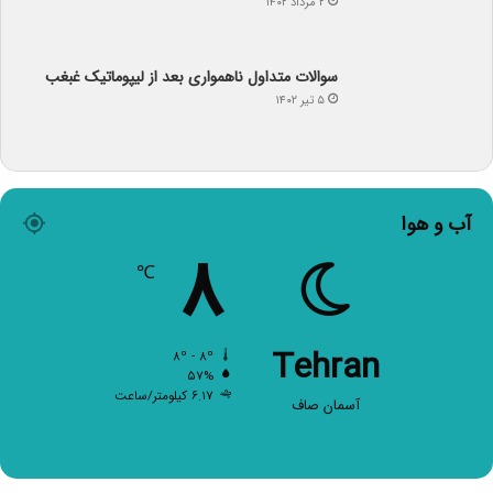
آب و هوا
۸
℃
Tehran
۸º - ۸º
۵۷%
۶.۱۷ کیلومتر/ساعت
آسمان صاف
صفحات اصلی