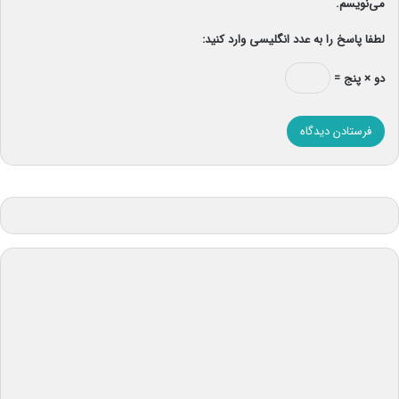
می‌نویسم.
لطفا پاسخ را به عدد انگلیسی وارد کنید:
دو × پنج =