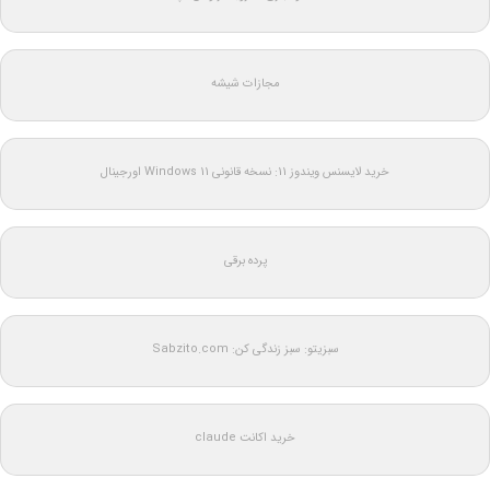
مجازات شیشه
خرید لایسنس ویندوز 11: نسخه قانونی Windows 11 اورجینال
پرده برقی
سبزیتو: سبز زندگی کن: Sabzito.com
خرید اکانت claude