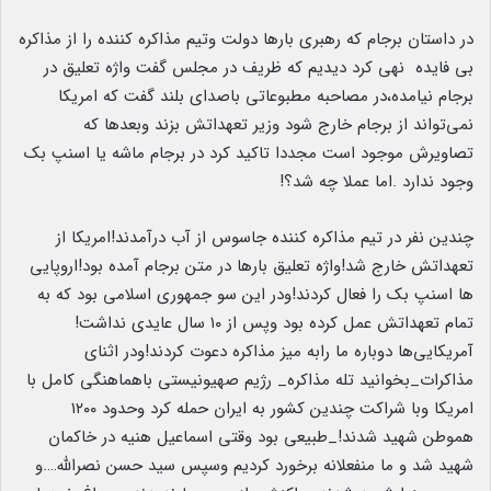
در داستان برجام که رهبری بارها دولت وتیم مذاکره کننده را از مذاکره
بی فایده نهی کرد دیدیم که ظریف در مجلس گفت واژه تعلیق در
برجام نیامده،در مصاحبه مطبوعاتی باصدای بلند گفت که امریکا
نمی‌تواند از برجام خارج شود وزیر تعهداتش بزند وبعدها که
تصاویرش موجود است مجددا تاکید کرد در برجام ماشه یا اسنپ بک
وجود ندارد .اما عملا چه شد؟!
چندین نفر در تیم مذاکره کننده جاسوس از آب درآمدند!امریکا از
تعهداتش خارج شد!واژه تعلیق بارها در متن برجام آمده بود!اروپایی
ها اسنپ بک را فعال کردند!ودر این سو جمهوری اسلامی بود که به
تمام تعهداتش عمل کرده بود وپس از ۱۰ سال عایدی نداشت!
آمریکایی‌ها دوباره ما رابه میز مذاکره دعوت کردند!ودر اثنای
مذاکرات_بخوانید تله مذاکره_ رژیم صهیونیستی باهماهنگی کامل با
امریکا وبا شراکت چندین کشور به ایران حمله کرد وحدود ۱۲۰۰
هموطن شهید شدند!_طبیعی بود وقتی اسماعیل هنیه در خاکمان
شهید شد و ما منفعلانه برخورد کردیم وسپس سید حسن نصرالله….و