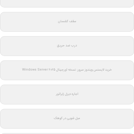
سقف کشسان
درب ضد حریق
خرید لایسنس ویندوز سرور: نسخه اورجینال Windows Server 2025
اجاره دیزل ژنراتور
مبل شویی در کوهک