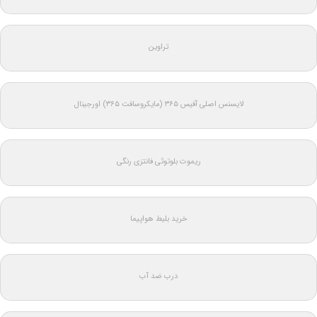
تراوین
لایسنس اصلی آفیس ۳۶۵ (مایکروسافت ۳۶۵) اورجینال
ریموت بلوتوثی فانتزی رنگی
خرید بلیط هواپیما
درب ضد آب