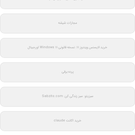
مجازات شیشه
خرید لایسنس ویندوز 11: نسخه قانونی Windows 11 اورجینال
پرده برقی
سبزیتو: سبز زندگی کن: Sabzito.com
خرید اکانت claude