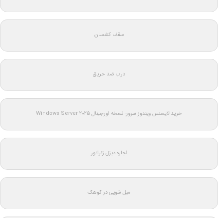
سقف کشسان
درب ضد حریق
خرید لایسنس ویندوز سرور: نسخه اورجینال Windows Server 2025
اجاره دیزل ژنراتور
مبل شویی در کوهک