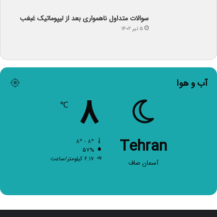
سوالات متداول ناهمواری بعد از لیپوماتیک غبغب
۵ تیر ۱۴۰۲
آب و هوا
۸
℃
Tehran
۸º - ۸º
۵۷%
۶.۱۷ کیلومتر/ساعت
آسمان صاف