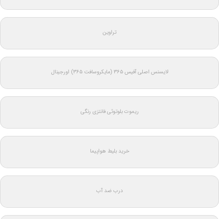
تراوین
لایسنس اصلی آفیس ۳۶۵ (مایکروسافت ۳۶۵) اورجینال
ریموت بلوتوثی فانتزی رنگی
خرید بلیط هواپیما
درب ضد آب