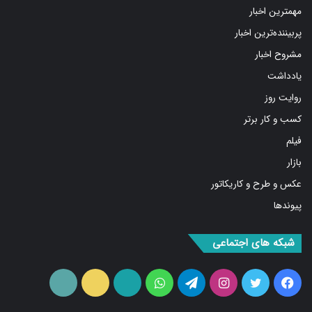
پربیننده‌ترین اخبار
مشروح اخبار
یادداشت
روایت روز
کسب و کار برتر
فیلم
بازار
عکس و طرح و کاریکاتور
پیوندها
شبکه های اجتماعی
فیس
توییتر
اینستاگرام
تلگرام
واتس
آپارات
ایتا
RSS
بوک
آپ