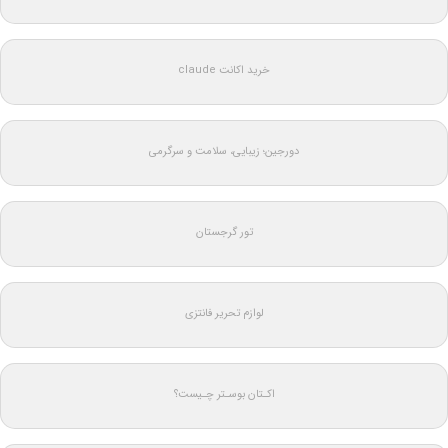
خرید اکانت claude
دورجین؛ زیبایی، سلامت و سرگرمی
تور گرجستان
لوازم تحریر فانتزی
اکـتان بوسـتر چـیست؟