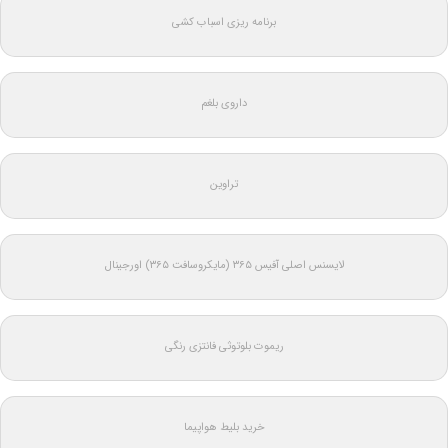
برنامه ریزی اسباب کشی
داروی بلغم
تراوین
لایسنس اصلی آفیس ۳۶۵ (مایکروسافت ۳۶۵) اورجینال
ریموت بلوتوثی فانتزی رنگی
خرید بلیط هواپیما