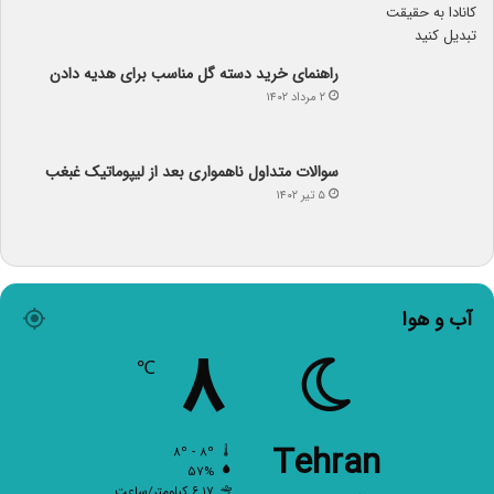
راهنمای خرید دسته گل مناسب برای هدیه دادن
۲ مرداد ۱۴۰۲
سوالات متداول ناهمواری بعد از لیپوماتیک غبغب
۵ تیر ۱۴۰۲
آب و هوا
۸
℃
Tehran
۸º - ۸º
۵۷%
۶.۱۷ کیلومتر/ساعت
آسمان صاف