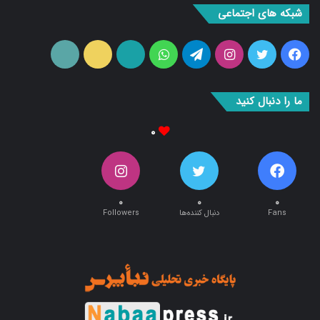
فیس
توییتر
اینستاگرام
تلگرام
واتس
آپارات
ایتا
RSS
بوک
آپ
ما را دنبال کنید
۰
۰
۰
۰
Fans
دنبال کننده‌ها
Followers