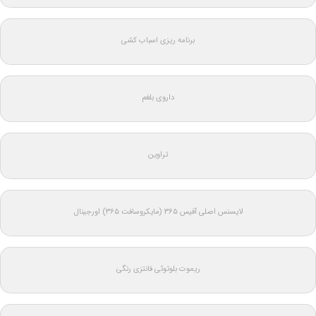
برنامه ریزی اسباب کشی
داروی بلغم
تراوین
لایسنس اصلی آفیس ۳۶۵ (مایکروسافت ۳۶۵) اورجینال
ریموت بلوتوثی فانتزی رنگی