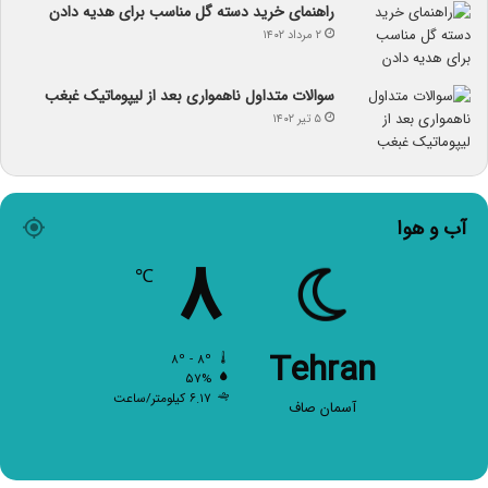
راهنمای خرید دسته گل مناسب برای هدیه دادن
۲ مرداد ۱۴۰۲
سوالات متداول ناهمواری بعد از لیپوماتیک غبغب
۵ تیر ۱۴۰۲
آب و هوا
۸
℃
Tehran
۸º - ۸º
۵۷%
۶.۱۷ کیلومتر/ساعت
آسمان صاف