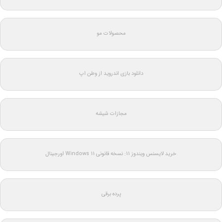
محصولات مو
دانلود بازی اندروید از وطن اپ
مجازات شیشه
خرید لایسنس ویندوز 11: نسخه قانونی Windows 11 اورجینال
پرده برقی