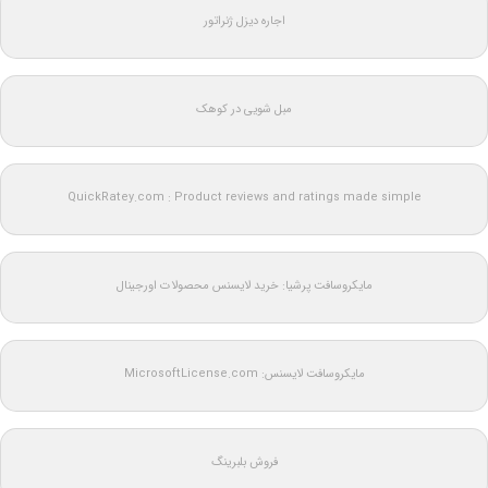
اجاره دیزل ژنراتور
مبل شویی در کوهک
QuickRatey.com : Product reviews and ratings made simple
مایکروسافت پرشیا: خرید لایسنس محصولات اورجینال
مایکروسافت لایسنس: MicrosoftLicense.com
فروش بلبرینگ