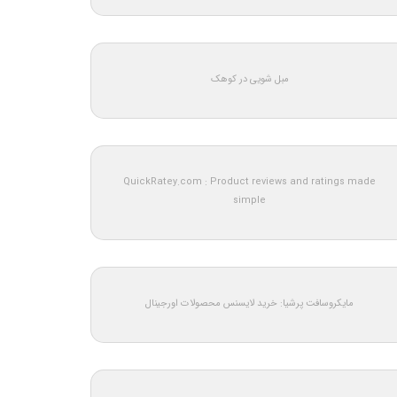
مبل شویی در کوهک
QuickRatey.com : Product reviews and ratings made
simple
مایکروسافت پرشیا: خرید لایسنس محصولات اورجینال