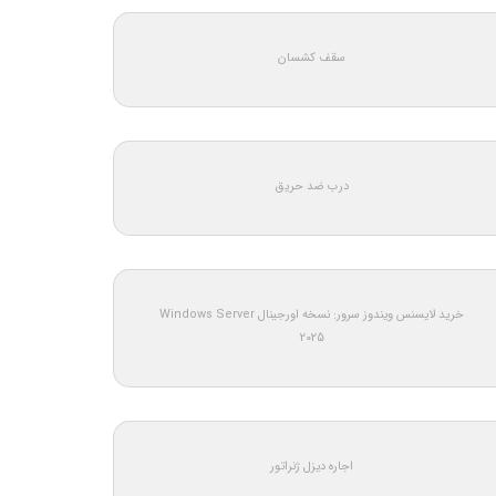
سقف کشسان
درب ضد حریق
خرید لایسنس ویندوز سرور: نسخه اورجینال Windows Server
2025
اجاره دیزل ژنراتور