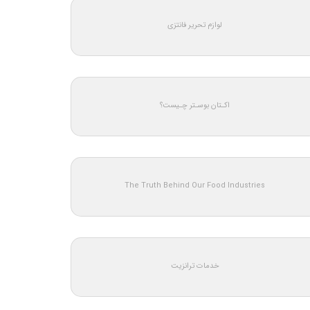
لوازم تحریر فانتزی
اکـتان بوسـتر چـیست؟
The Truth Behind Our Food Industries
خدمات ترانزیت