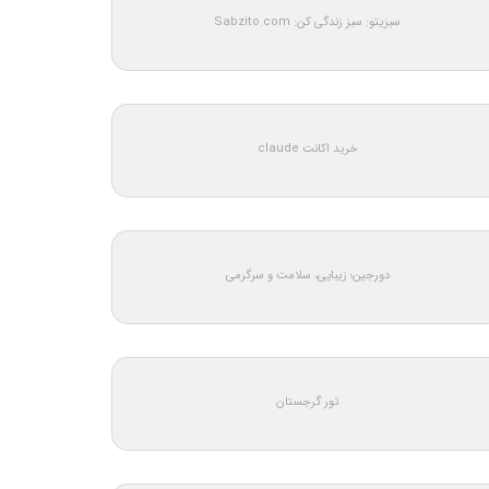
سبزیتو: سبز زندگی کن: Sabzito.com
خرید اکانت claude
دورجین؛ زیبایی، سلامت و سرگرمی
تور گرجستان