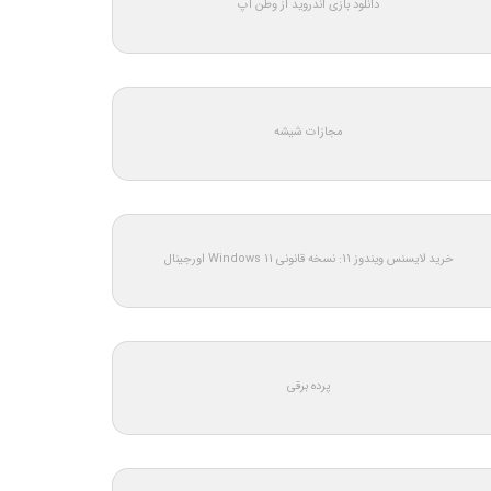
دانلود بازی اندروید از وطن اپ
مجازات شیشه
خرید لایسنس ویندوز 11: نسخه قانونی Windows 11 اورجینال
پرده برقی