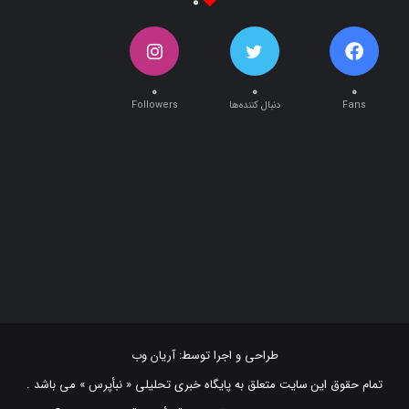
۰
۰
۰
Fans
دنبال کننده‌ها
Followers
طراحی و اجرا توسط:
آریان وب
تمام حقوق این سایت متعلق به پایگاه خبری تحلیلی « نبأپرس » می باشد .
استفاده از اخبار و نقل مطالب با ذکر منبع "‌ نبأپرس " بلامانع است. ©2021
NabaaPress News Agency (www.nabaapress.ir). All rights reserved