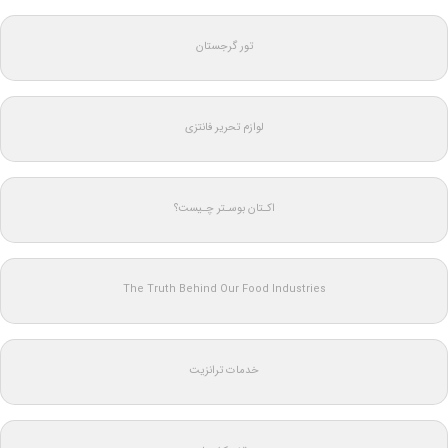
تور گرجستان
لوازم تحریر فانتزی
اکـتان بوسـتر چـیست؟
The Truth Behind Our Food Industries
خدمات ترانزیت