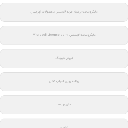
مایکروسافت پرشیا: خرید لایسنس محصولات اورجینال
مایکروسافت لایسنس: MicrosoftLicense.com
فروش بلبرینگ
برنامه ریزی اسباب کشی
داروی بلغم
تراوین