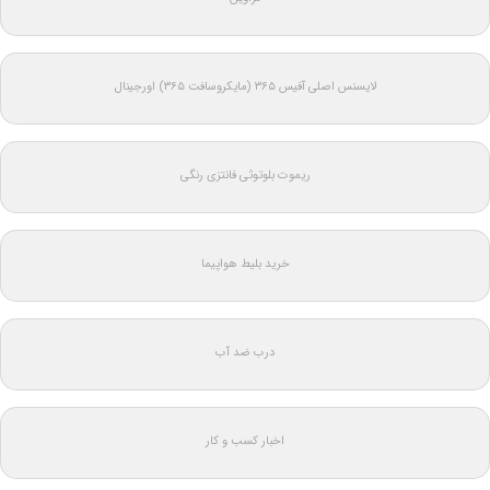
لایسنس اصلی آفیس ۳۶۵ (مایکروسافت ۳۶۵) اورجینال
ریموت بلوتوثی فانتزی رنگی
خرید بلیط هواپیما
درب ضد آب
اخبار کسب و کار