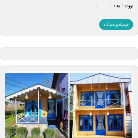
نوزده − ۱۸ =