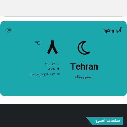
آب و هوا
۸
℃
Tehran
۸º - ۸º
۵۷%
۶.۱۷ کیلومتر/ساعت
آسمان صاف
صفحات اصلی
صفحه اصلی