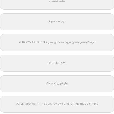
سقف کشسان
درب ضد حریق
خرید لایسنس ویندوز سرور: نسخه اورجینال Windows Server 2025
اجاره دیزل ژنراتور
مبل شویی در کوهک
QuickRatey.com : Product reviews and ratings made simple