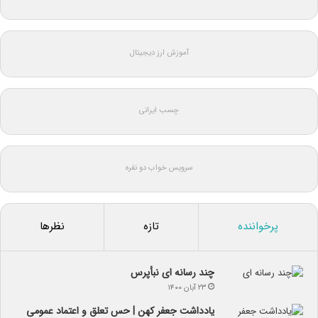
آموزش ارز دیجیتال
چسب ایرانی
سرویس خواب دو نفره
پرخواننده
تازه
نظرها
چند رسانه ای نبأپرس
۲۳ آبان ۱۴۰۰
یادداشت جعفر کهن | حس تعلق و اعتماد عمومی