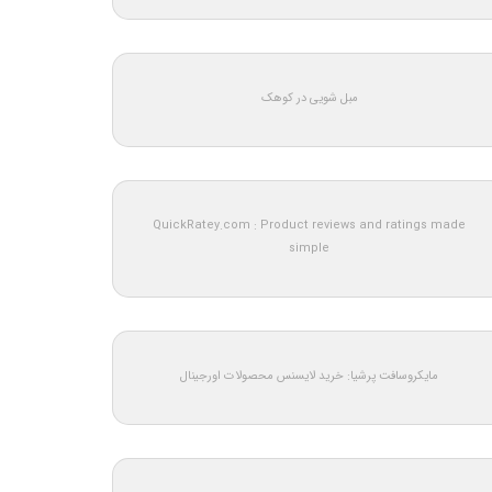
مبل شویی در کوهک
QuickRatey.com : Product reviews and ratings made
simple
مایکروسافت پرشیا: خرید لایسنس محصولات اورجینال