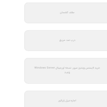
سقف کشسان
درب ضد حریق
خرید لایسنس ویندوز سرور: نسخه اورجینال Windows Server
2025
اجاره دیزل ژنراتور