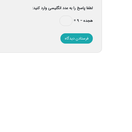
لطفا پاسخ را به عدد انگلیسی وارد کنید:
هجده − ۹ =