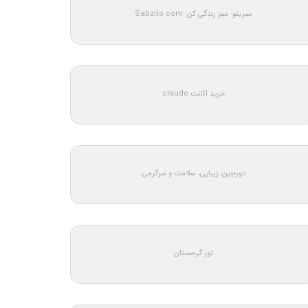
سبزیتو: سبز زندگی کن: Sabzito.com
خرید اکانت claude
دورجین؛ زیبایی، سلامت و سرگرمی
تور گرجستان