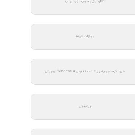
دانلود بازی اندروید از وطن اپ
مجازات شیشه
خرید لایسنس ویندوز 11: نسخه قانونی Windows 11 اورجینال
پرده برقی