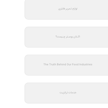
لوازم تحریر فانتزی
اکـتان بوسـتر چـیست؟
The Truth Behind Our Food Industries
خدمات ترانزیت