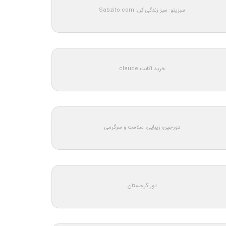
سبزیتو: سبز زندگی کن: Sabzito.com
خرید اکانت claude
دورجین؛ زیبایی، سلامت و سرگرمی
تور گرجستان