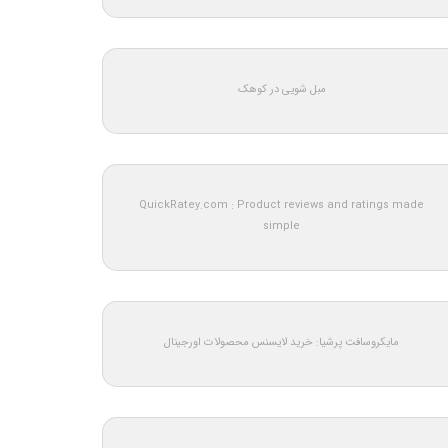
مبل شویی در کوهک
QuickRatey.com : Product reviews and ratings made
simple
مایکروسافت پرشیا: خرید لایسنس محصولات اورجینال