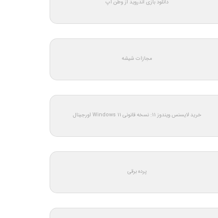
دانلود بازی اندروید از وطن اپ
مجازات شیشه
خرید لایسنس ویندوز 11: نسخه قانونی Windows 11 اورجینال
پرده برقی