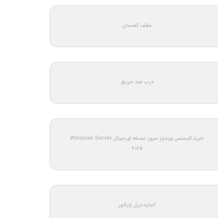
سقف کشسان
درب ضد حریق
خرید لایسنس ویندوز سرور: نسخه اورجینال Windows Server
2025
اجاره دیزل ژنراتور