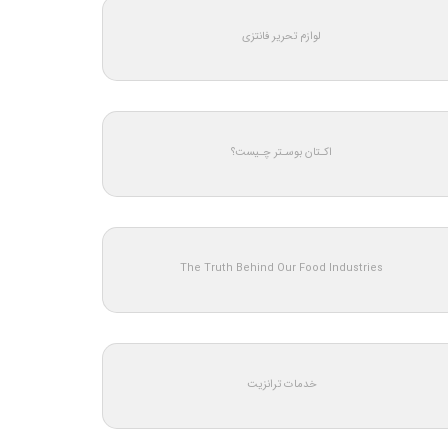
لوازم تحریر فانتزی
اکـتان بوسـتر چـیست؟
The Truth Behind Our Food Industries
خدمات ترانزیت