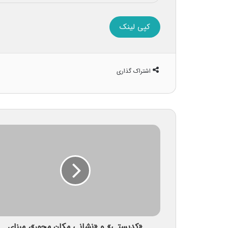
کپی لینک
اشتراک گذاری
«کدپستی» و «نشانی مکان محور»، مبنای