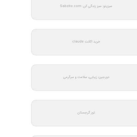
سبزیتو: سبز زندگی کن: Sabzito.com
خرید اکانت claude
دورجین؛ زیبایی، سلامت و سرگرمی
تور گرجستان