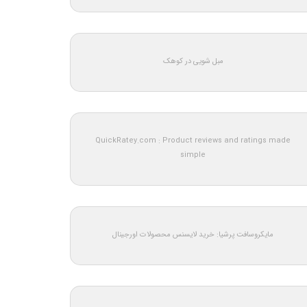
مبل شویی در کوهک
QuickRatey.com : Product reviews and ratings made
simple
مایکروسافت پرشیا: خرید لایسنس محصولات اورجینال