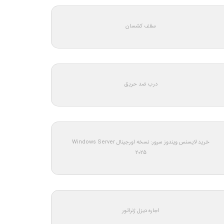
سقف کشسان
درب ضد حریق
خرید لایسنس ویندوز سرور: نسخه اورجینال Windows Server
2025
اجاره دیزل ژنراتور