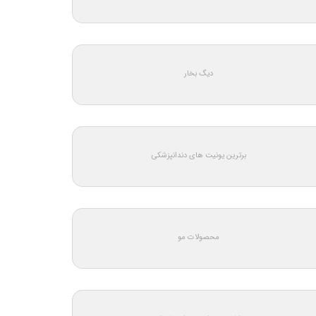
دیگ بخار
برترین یونیت های دندانپزشکی
محصولات مو