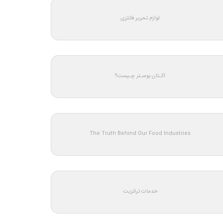
لوازم تحریر فانتزی
اکـتان بوسـتر چـیست؟
The Truth Behind Our Food Industries
خدمات ترانزیت