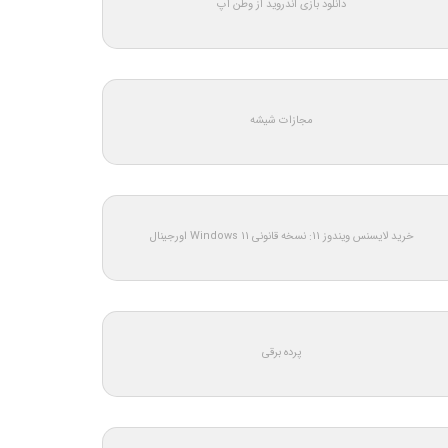
دانلود بازی اندروید از وطن اپ
مجازات شیشه
خرید لایسنس ویندوز 11: نسخه قانونی Windows 11 اورجینال
پرده برقی