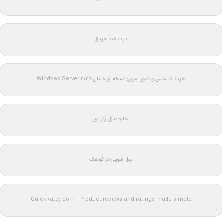
درب ضد حریق
خرید لایسنس ویندوز سرور: نسخه اورجینال Windows Server 2025
اجاره دیزل ژنراتور
مبل شویی در کوهک
QuickRatey.com : Product reviews and ratings made simple