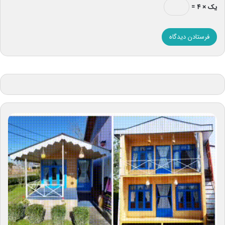
یک × ۴ =