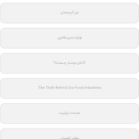
تور گرجستان
لوازم تحریر فانتزی
اکـتان بوسـتر چـیست؟
The Truth Behind Our Food Industries
خدمات ترانزیت
سقف کشسان