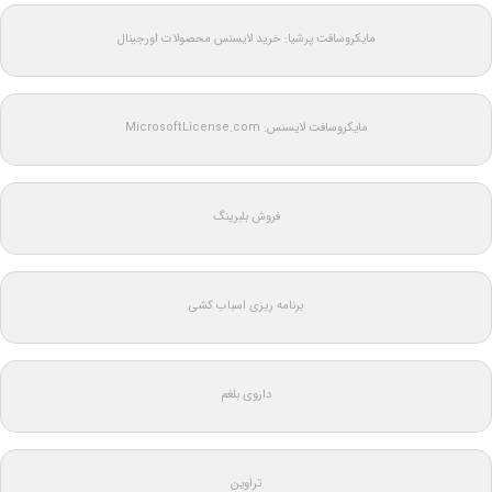
مایکروسافت پرشیا: خرید لایسنس محصولات اورجینال
مایکروسافت لایسنس: MicrosoftLicense.com
فروش بلبرینگ
برنامه ریزی اسباب کشی
داروی بلغم
تراوین