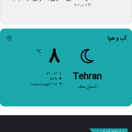
آب و هوا
۸
℃
Tehran
۸º - ۸º
۵۷%
۶.۱۷ کیلومتر/ساعت
آسمان صاف
صفحات اصلی