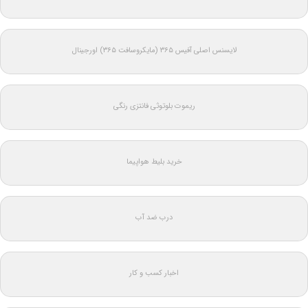
لایسنس اصلی آفیس ۳۶۵ (مایکروسافت ۳۶۵) اورجینال
ریموت بلوتوثی فانتزی رنگی
خرید بلیط هواپیما
درب ضد آب
اخبار کسب و کار