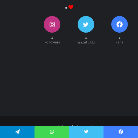
۰
۰
۰
Fans
دنبال کننده‌ها
Followers
طراحی و اجرا توسط:
آریان وب
تمام حقوق این سایت متعلق به پایگاه خبری تحلیلی « نبأپرس » می باشد .
استفاده از اخبار و نقل مطالب با ذکر منبع "‌ نبأپرس " بلامانع است. ©2021
فیس بوک
توییتر
واتس آپ
تلگرام