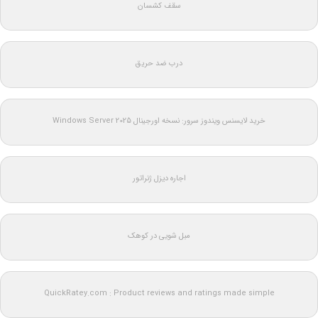
سقف کشسان
درب ضد حریق
خرید لایسنس ویندوز سرور: نسخه اورجینال Windows Server 2025
اجاره دیزل ژنراتور
مبل شویی در کوهک
QuickRatey.com : Product reviews and ratings made simple