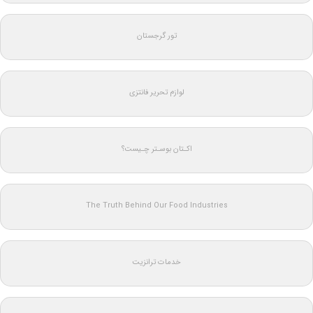
تور گرجستان
لوازم تحریر فانتزی
اکـتان بوسـتر چـیست؟
The Truth Behind Our Food Industries
خدمات ترانزیت