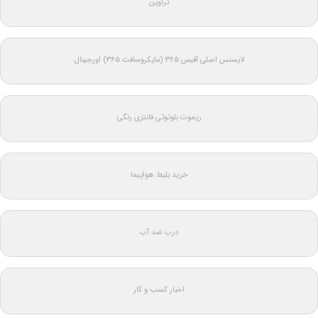
تراوین
لایسنس اصلی آفیس ۳۶۵ (مایکروسافت ۳۶۵) اورجینال
ریموت بلوتوثی فانتزی رنگی
خرید بلیط هواپیما
درب ضد آب
اخبار کسب و کار