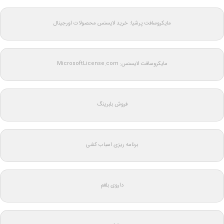
مایکروسافت پرشیا: خرید لایسنس محصولات اورجینال
مایکروسافت لایسنس: MicrosoftLicense.com
فروش بلبرینگ
برنامه ریزی اسباب کشی
داروی بلغم