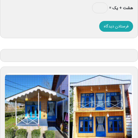
هشت + یک =