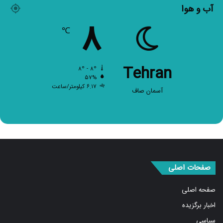
آب و هوا
۸
℃
Tehran
۸º - ۸º
۵۷%
۶.۱۷ کیلومتر/ساعت
آسمان صاف
صفحات اصلی
صفحه اصلی
اخبار برگزیده
سیاسی