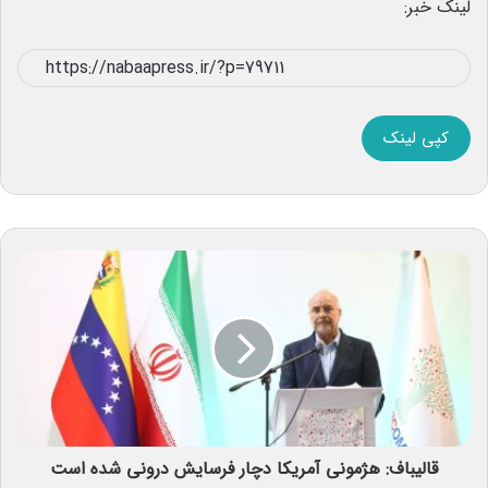
لینک خبر:
کپی لینک
قالیباف: هژمونی آمریکا دچار فرسایش درونی شده است