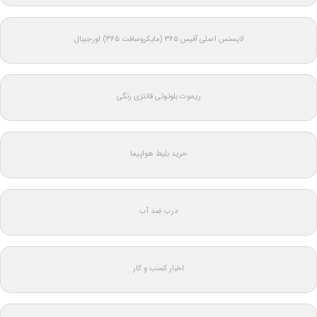
لایسنس اصلی آفیس ۳۶۵ (مایکروسافت ۳۶۵) اورجینال
ریموت بلوتوثی فانتزی رنگی
خرید بلیط هواپیما
درب ضد آب
اخبار کسب و کار