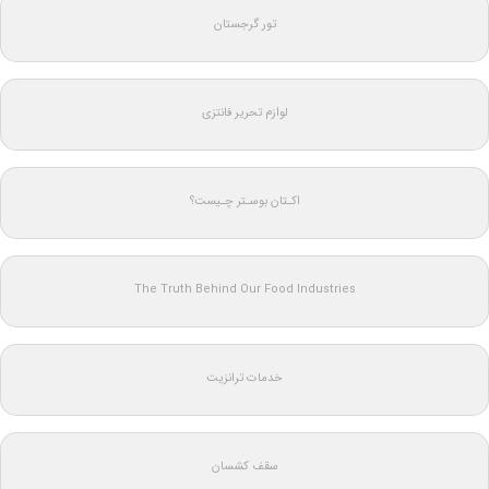
تور گرجستان
لوازم تحریر فانتزی
اکـتان بوسـتر چـیست؟
The Truth Behind Our Food Industries
خدمات ترانزیت
سقف کشسان