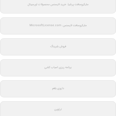
مایکروسافت پرشیا: خرید لایسنس محصولات اورجینال
مایکروسافت لایسنس: MicrosoftLicense.com
فروش بلبرینگ
برنامه ریزی اسباب کشی
داروی بلغم
تراوین