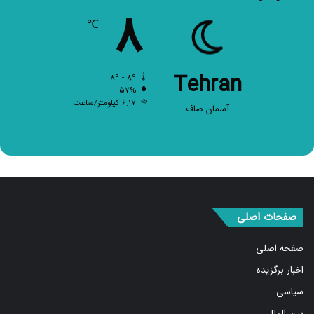
۸
℃
Tehran
۸º - ۸º
۵۷%
۶.۱۷ کیلومتر/ساعت
آسمان صاف
صفحات اصلی
صفحه اصلی
اخبار برگزیده
سیاسی
بین الملل