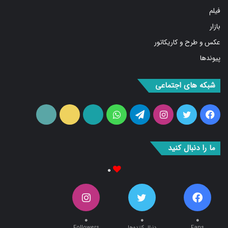
فیلم
بازار
عکس و طرح و کاریکاتور
پیوندها
شبکه های اجتماعی
فیس
توییتر
اینستاگرام
تلگرام
واتس
آپارات
ایتا
RSS
بوک
آپ
ما را دنبال کنید
۰
۰
۰
۰
Fans
دنبال کننده‌ها
Followers