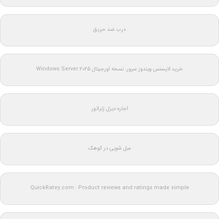
درب ضد حریق
خرید لایسنس ویندوز سرور: نسخه اورجینال Windows Server 2025
اجاره دیزل ژنراتور
مبل شویی در کوهک
QuickRatey.com : Product reviews and ratings made simple