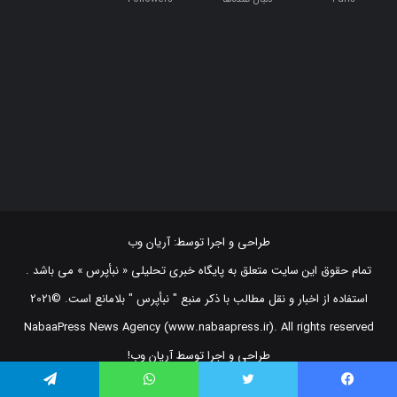
طراحی و اجرا توسط:
آریان وب
تمام حقوق این سایت متعلق به پایگاه خبری تحلیلی « نبأپرس » می باشد .
استفاده از اخبار و نقل مطالب با ذکر منبع "‌ نبأپرس " بلامانع است. ©2021
NabaaPress News Agency (www.nabaapress.ir). All rights reserved
طراحی و اجرا توسط آریان وب!
فیس بوک
توییتر
واتس آپ
تلگرام