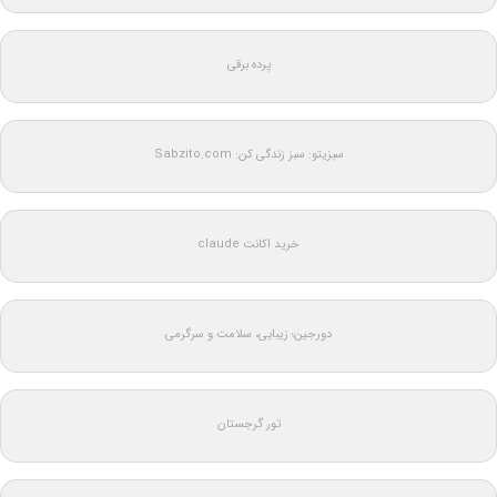
پرده برقی
سبزیتو: سبز زندگی کن: Sabzito.com
خرید اکانت claude
دورجین؛ زیبایی، سلامت و سرگرمی
تور گرجستان