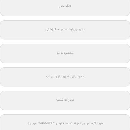
دیگ بخار
برترین یونیت های دندانپزشکی
محصولات مو
دانلود بازی اندروید از وطن اپ
مجازات شیشه
خرید لایسنس ویندوز 11: نسخه قانونی Windows 11 اورجینال