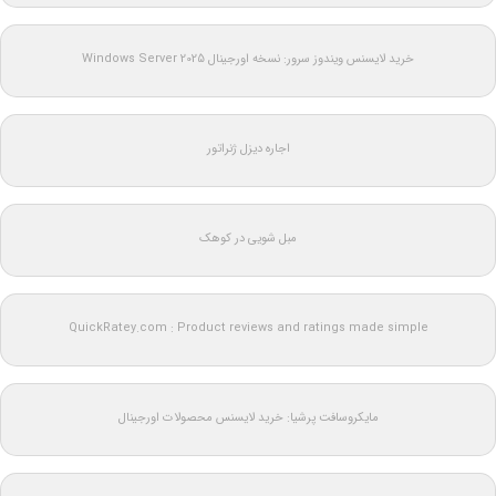
خرید لایسنس ویندوز سرور: نسخه اورجینال Windows Server 2025
اجاره دیزل ژنراتور
مبل شویی در کوهک
QuickRatey.com : Product reviews and ratings made simple
مایکروسافت پرشیا: خرید لایسنس محصولات اورجینال