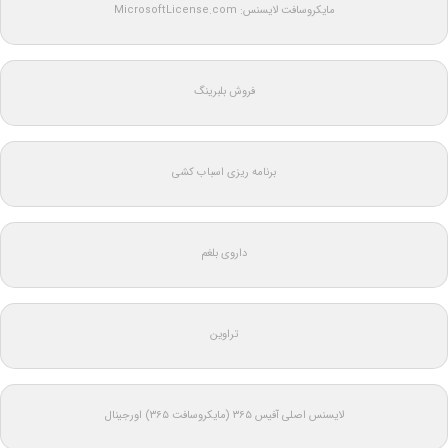
مایکروسافت لایسنس: MicrosoftLicense.com
فروش بلبرینگ
برنامه ریزی اسباب کشی
داروی بلغم
تراوین
لایسنس اصلی آفیس ۳۶۵ (مایکروسافت ۳۶۵) اورجینال