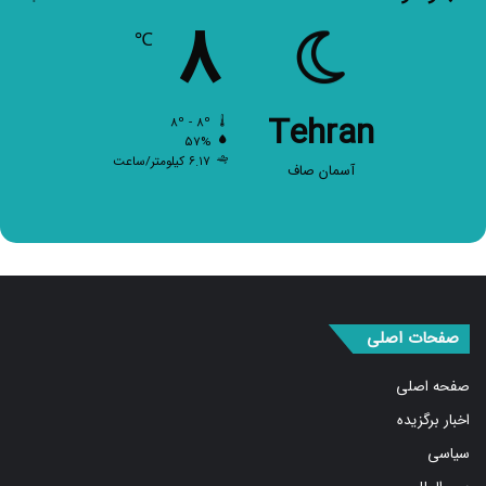
۸
℃
Tehran
۸º - ۸º
۵۷%
۶.۱۷ کیلومتر/ساعت
آسمان صاف
صفحات اصلی
صفحه اصلی
اخبار برگزیده
سیاسی
بین الملل