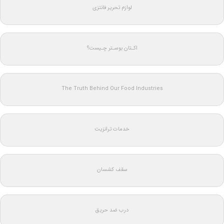
لوازم تحریر فانتزی
اکـتان بوسـتر چـیست؟
The Truth Behind Our Food Industries
خدمات ترانزیت
سقف کشسان
درب ضد حریق