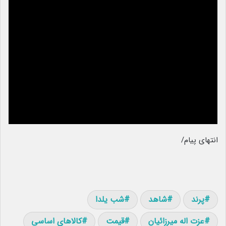
انتهای پیام/
پرند
شاهد
شب یلدا
عزت اله میرزائیان
قیمت
کالاهای اساسی