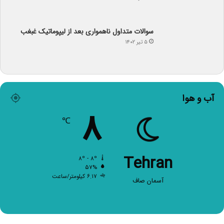
سوالات متداول ناهمواری بعد از لیپوماتیک غبغب
۵ تیر ۱۴۰۲
آب و هوا
۸
℃
Tehran
۸º - ۸º
۵۷%
۶.۱۷ کیلومتر/ساعت
آسمان صاف