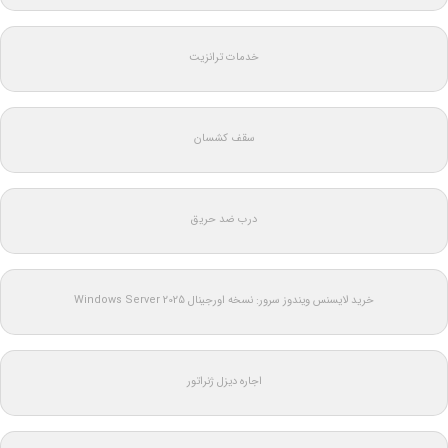
خدمات ترانزیت
سقف کشسان
درب ضد حریق
خرید لایسنس ویندوز سرور: نسخه اورجینال Windows Server 2025
اجاره دیزل ژنراتور