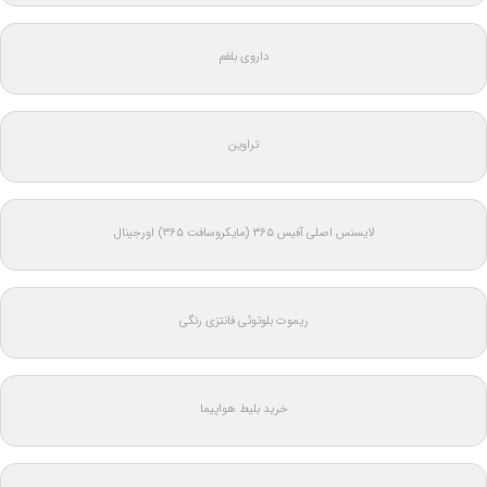
داروی بلغم
تراوین
لایسنس اصلی آفیس ۳۶۵ (مایکروسافت ۳۶۵) اورجینال
ریموت بلوتوثی فانتزی رنگی
خرید بلیط هواپیما