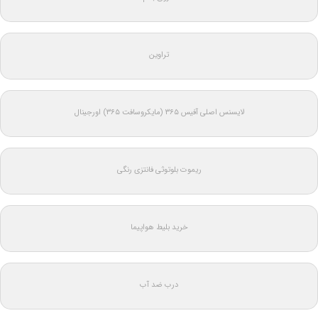
تراوین
لایسنس اصلی آفیس ۳۶۵ (مایکروسافت ۳۶۵) اورجینال
ریموت بلوتوثی فانتزی رنگی
خرید بلیط هواپیما
درب ضد آب