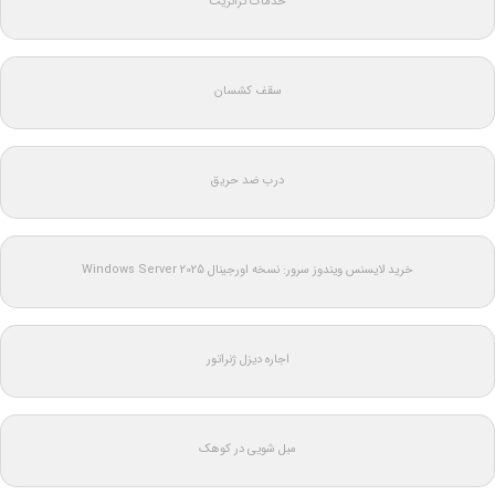
خدمات ترانزیت
سقف کشسان
درب ضد حریق
خرید لایسنس ویندوز سرور: نسخه اورجینال Windows Server 2025
اجاره دیزل ژنراتور
مبل شویی در کوهک