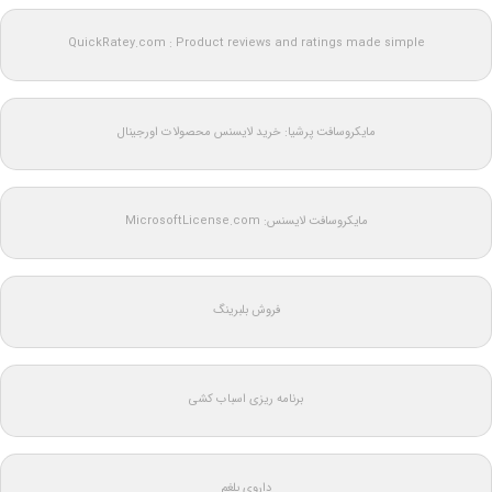
QuickRatey.com : Product reviews and ratings made simple
مایکروسافت پرشیا: خرید لایسنس محصولات اورجینال
مایکروسافت لایسنس: MicrosoftLicense.com
فروش بلبرینگ
برنامه ریزی اسباب کشی
داروی بلغم