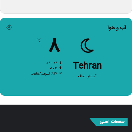
آب و هوا
۸
℃
Tehran
۸º - ۸º
۵۷%
۶.۱۷ کیلومتر/ساعت
آسمان صاف
صفحات اصلی
صفحه اصلی