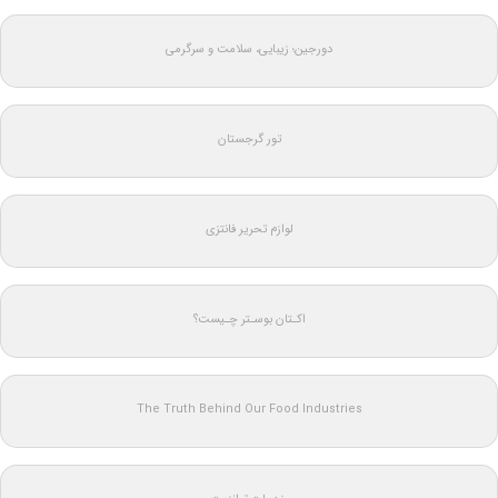
دورجین؛ زیبایی، سلامت و سرگرمی
تور گرجستان
لوازم تحریر فانتزی
اکـتان بوسـتر چـیست؟
The Truth Behind Our Food Industries