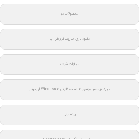
محصولات مو
دانلود بازی اندروید از وطن اپ
مجازات شیشه
خرید لایسنس ویندوز 11: نسخه قانونی Windows 11 اورجینال
پرده برقی