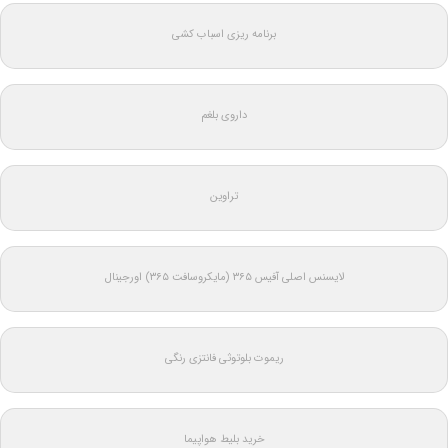
برنامه ریزی اسباب کشی
داروی بلغم
تراوین
لایسنس اصلی آفیس ۳۶۵ (مایکروسافت ۳۶۵) اورجینال
ریموت بلوتوثی فانتزی رنگی
خرید بلیط هواپیما