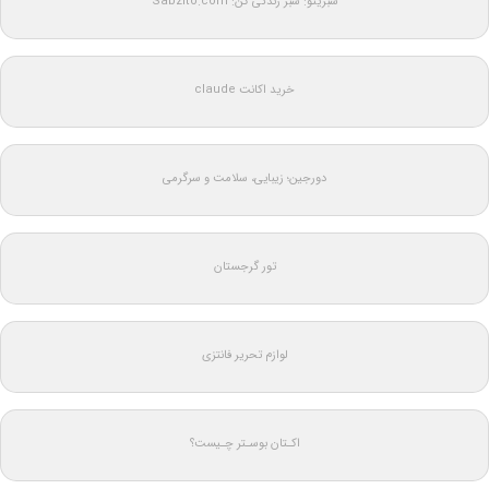
سبزیتو: سبز زندگی کن: Sabzito.com
خرید اکانت claude
دورجین؛ زیبایی، سلامت و سرگرمی
تور گرجستان
لوازم تحریر فانتزی
اکـتان بوسـتر چـیست؟