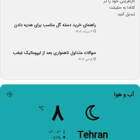
راهنمای خرید دسته گل مناسب برای هدیه دادن
۲ مرداد ۱۴۰۲
سوالات متداول ناهمواری بعد از لیپوماتیک غبغب
۵ تیر ۱۴۰۲
آب و هوا
۸
℃
Tehran
۸º - ۸º
۵۷%
۶.۱۷ کیلومتر/ساعت
آسمان صاف