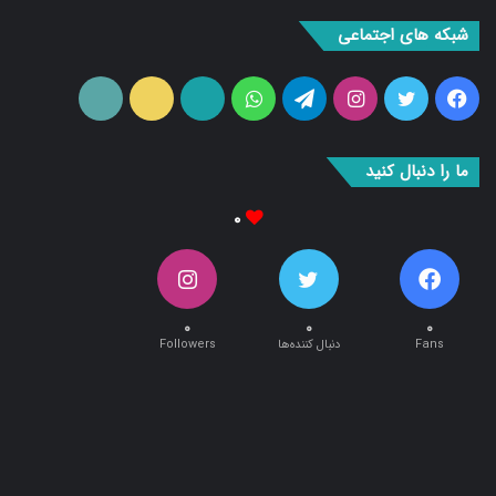
شبکه های اجتماعی
فیس
توییتر
اینستاگرام
تلگرام
واتس
آپارات
ایتا
RSS
بوک
آپ
ما را دنبال کنید
۰
۰
۰
۰
Fans
دنبال کننده‌ها
Followers