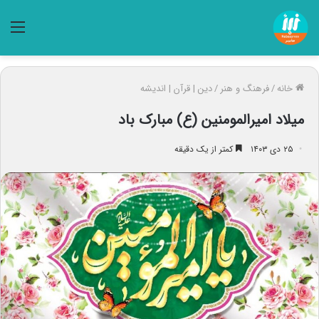
منو
خانه
/
فرهنگ و هنر
/
دین | قرآن | اندیشه
میلاد امیرالمومنین (ع) مبارک باد
۲۵ دی ۱۴۰۳
کمتر از یک دقیقه