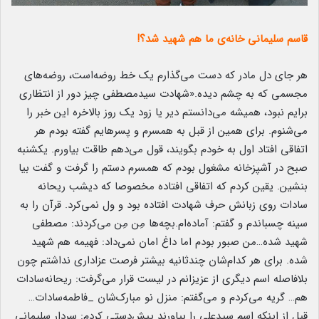
قاسم سلیمانی خانه‌ی ما هم شهید شد؟!
هر جای دل مادر که دست می‌گذارم یک خط روضه‌است، روضه‌های
مجسمی که به چشم دیده.«شهادت سیدمصطفی چیز دور از انتظاری
برایم نبود، همیشه می‌دانستم دیر یا زود یک روز بالاخره این خبر را
می‌شنوم. برای همین از قبل به همسرم و پسرهایم گفته بودم هر
اتفاقی افتاد اول به خودم بگویند، قول می‌دهم طاقت بیاورم. یکشنبه
صبح در آشپزخانه مشغول بودم که همسرم دستم را گرفت و گفت بیا
بنشین. یقین کردم که اتفاقی افتاده مخصوصا که دیشب ریحانه
سادات روی زبانش حرف شهادت افتاده بود و ول نمی‌کرد. قرآن را به
سینه چسباندم و گفتم: آماده‌ام.بچه‌ها مِن مِن می‌کردند: مصطفی
شهید شده…‌من صبور بودم اما داغ امان نمی‌داد: فهیمه هم شهید
شده. برای هر کدام‌شان چندثانیه بیشتر فرصت عزاداری نداشتم چون
بلافاصله اسم دیگری از عزیزانم در لیست قرار می‌گرفت: ریحانه‌سادات
هم… گریه می‌کردم و می‌گفتم: منزل نو مبارک‌شان _فاطمه‌سادات…
قبل از اینکه اسم سیدعلی را بیاورند پیش‌دستی کردم: سردار سلیمانی