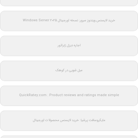
خرید لایسنس ویندوز سرور: نسخه اورجینال Windows Server 2025
اجاره دیزل ژنراتور
مبل شویی در کوهک
QuickRatey.com : Product reviews and ratings made simple
مایکروسافت پرشیا: خرید لایسنس محصولات اورجینال