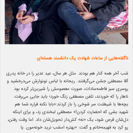
ناگفته‌هایی از ساعات شهادت یک دانشمند هسته‌ای
شب آخر همه کنار هم بودند. مثل هر سال، عید غدیر را در خانه پدری
آقا مصطفی جشن می‌گرفتند. ریحانه با لباس نونوارش می‌درخشید و
روسری سبز فاطمه‌سادات، صورت معصومش را شیرین‌تر کرده بود.
ناهار را که خوردند، تلفن مصطفی زنگ خورد؛ باید جایی می‌رفت.
بچه‌ها با شیطنت سر شوخی را باز کردند:«بابا نکنه قراره شما هم
شهید بشی که احضارت کردن!» مصطفی لبخندی زد، و برای اینکه
دل‌شان قرص شود، یک «نه» کش‌دار تحویل‌شان داد. اما وقت رفتن،
رو کرد به فهیمه‌خانم و گفت: «بهتره امشب نرید خونه‌مون. یا