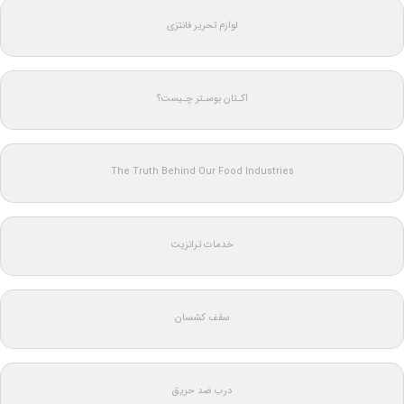
لوازم تحریر فانتزی
اکـتان بوسـتر چـیست؟
The Truth Behind Our Food Industries
خدمات ترانزیت
سقف کشسان
درب ضد حریق