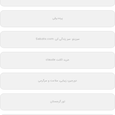
پرده برقی
سبزیتو: سبز زندگی کن: Sabzito.com
خرید اکانت claude
دورجین؛ زیبایی، سلامت و سرگرمی
تور گرجستان