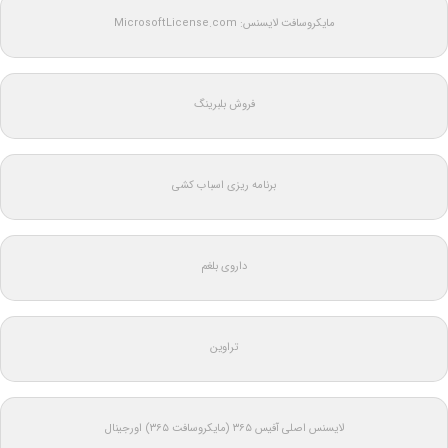
مایکروسافت لایسنس: MicrosoftLicense.com
فروش بلبرینگ
برنامه ریزی اسباب کشی
داروی بلغم
تراوین
لایسنس اصلی آفیس ۳۶۵ (مایکروسافت ۳۶۵) اورجینال