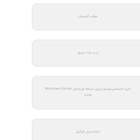
سقف کشسان
درب ضد حریق
خرید لایسنس ویندوز سرور: نسخه اورجینال Windows Server
2025
اجاره دیزل ژنراتور