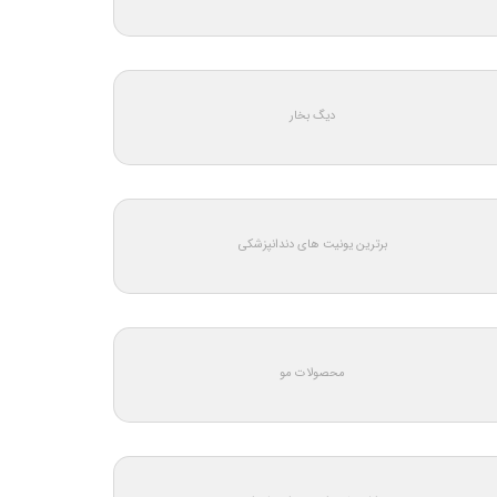
دیگ بخار
برترین یونیت های دندانپزشکی
محصولات مو