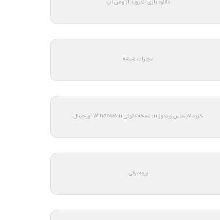
دانلود بازی اندروید از وطن اپ
مجازات شیشه
خرید لایسنس ویندوز 11: نسخه قانونی Windows 11 اورجینال
پرده برقی