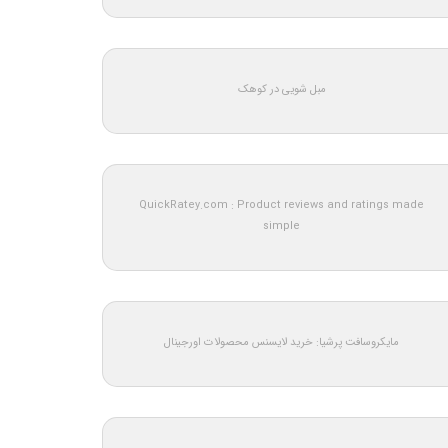
مبل شویی در کوهک
QuickRatey.com : Product reviews and ratings made
simple
مایکروسافت پرشیا: خرید لایسنس محصولات اورجینال