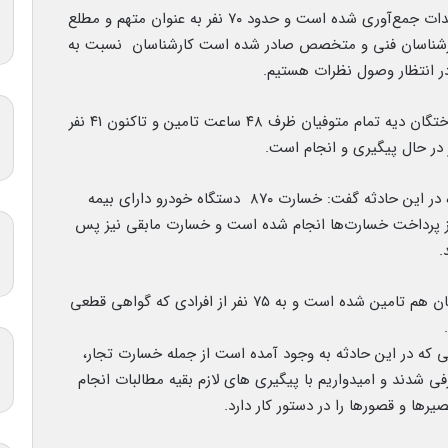
وی ادامه داد: تاکنون ۲ هزار صفحه تحقیقات و مستندات جمع‌آوری شده است و حدود ۷۰ نفر به عنوان متهم و مطلع
 کارشناسان فنی و متخصص صادر شده است کارشناسان نسبت به
در انتظار وصول نظرات هستیم.
وی با اشاره به فوت ۵۸ نفر در این حادثه افزود: جانباختگان دیه تمام متوفیان ظرف ۴۸ ساعت تامین و تاکنون ۴۱ نفر
 در حال پیگیری و انجام است.
وی درباره پرداخت خسارت به خودروهای آسیب دیده در این حادثه گفت: خسارت ۸۷۰ دستگاه خودرو دارای بیمه
درو فاقد بیمه نیز پرداخت خسارت‌ها انجام شده است و خسارت مابقی نیز پس
.
جهانگیر درباره دیه مصدومان افزود: مبلغ دیه مصدومان هم تامین شده است و به ۷۵ نفر از افرادی که گواهی قطعی
ی که در این حادثه به وجود آمده است از جمله خسارت تجار،
فی شدند و امیدواریم با پیگیری های لازم بقیه مطالبات انجام
رها و قصورها را در دستور کار دارد.