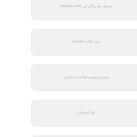
سبزیتو: سبز زندگی کن: Sabzito.com
خرید اکانت claude
دورجین؛ زیبایی، سلامت و سرگرمی
تور گرجستان