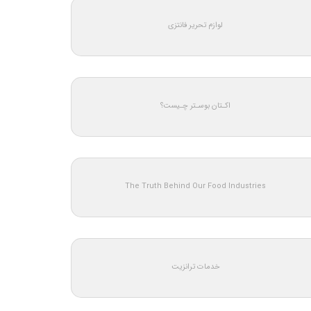
لوازم تحریر فانتزی
اکـتان بوسـتر چـیست؟
The Truth Behind Our Food Industries
خدمات ترانزیت