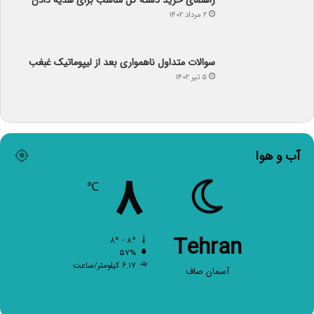
راهنمای خرید دسته گل مناسب برای هدیه دادن
۲ مرداد ۱۴۰۲
سوالات متداول ناهمواری بعد از لیپوماتیک غبغب
۵ تیر ۱۴۰۲
آب و هوا
۸
℃
Tehran
۸º - ۸º
۵۷%
۶.۱۷ کیلومتر/ساعت
آسمان صاف