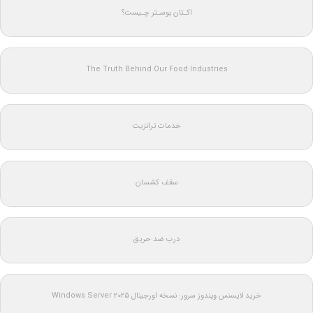
اکـتان بوسـتر چـیست؟
The Truth Behind Our Food Industries
خدمات ترانزیت
سقف کشسان
درب ضد حریق
خرید لایسنس ویندوز سرور: نسخه اورجینال Windows Server 2025