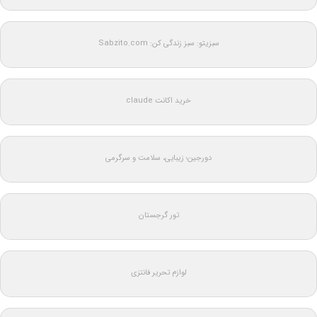
سبزیتو: سبز زندگی کن: Sabzito.com
خرید اکانت claude
دورجین؛ زیبایی، سلامت و سرگرمی
تور گرجستان
لوازم تحریر فانتزی