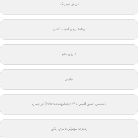
فروش بلبرینگ
برنامه ریزی اسباب کشی
داروی بلغم
تراوین
لایسنس اصلی آفیس ۳۶۵ (مایکروسافت ۳۶۵) اورجینال
ریموت بلوتوثی فانتزی رنگی