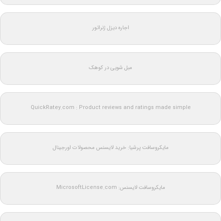
اجاره دیزل ژنراتور
مبل شویی در کوهک
QuickRatey.com : Product reviews and ratings made simple
مایکروسافت پرشیا: خرید لایسنس محصولات اورجینال
مایکروسافت لایسنس: MicrosoftLicense.com