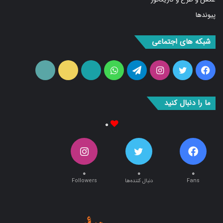
پیوندها
شبکه های اجتماعی
فیس
توییتر
اینستاگرام
تلگرام
واتس
آپارات
ایتا
RSS
بوک
آپ
ما را دنبال کنید
۰
۰
۰
۰
Fans
دنبال کننده‌ها
Followers