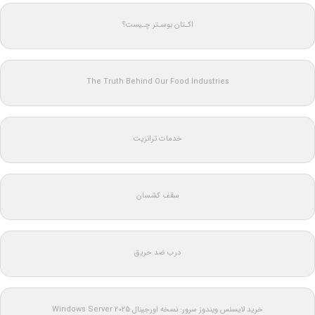
اکـتان بوسـتر چـیست؟
The Truth Behind Our Food Industries
خدمات ترانزیت
سقف کشسان
درب ضد حریق
خرید لایسنس ویندوز سرور: نسخه اورجینال Windows Server 2025