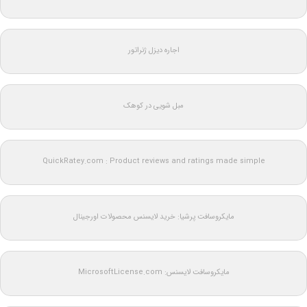
اجاره دیزل ژنراتور
مبل شویی در کوهک
QuickRatey.com : Product reviews and ratings made simple
مایکروسافت پرشیا: خرید لایسنس محصولات اورجینال
مایکروسافت لایسنس: MicrosoftLicense.com