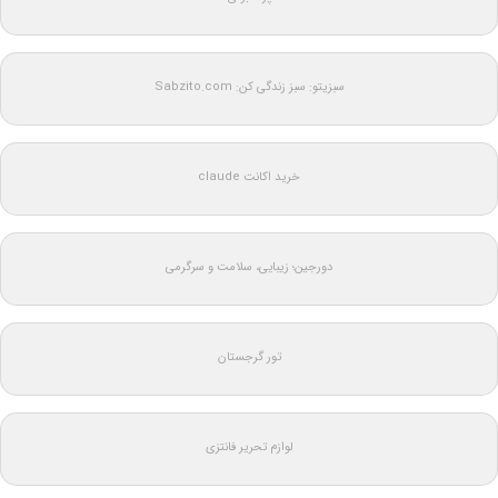
سبزیتو: سبز زندگی کن: Sabzito.com
خرید اکانت claude
دورجین؛ زیبایی، سلامت و سرگرمی
تور گرجستان
لوازم تحریر فانتزی