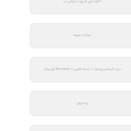
دانلود بازی اندروید از وطن اپ
مجازات شیشه
خرید لایسنس ویندوز 11: نسخه قانونی Windows 11 اورجینال
پرده برقی