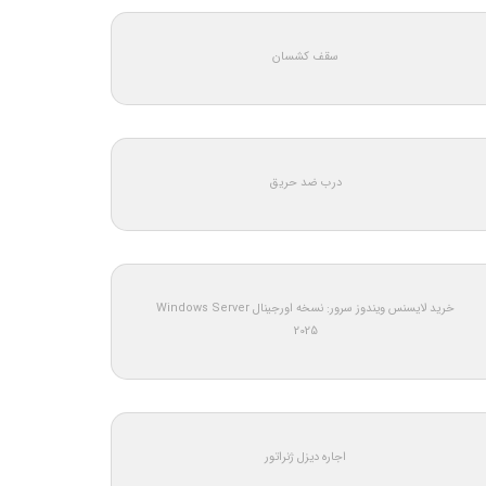
سقف کشسان
درب ضد حریق
خرید لایسنس ویندوز سرور: نسخه اورجینال Windows Server
2025
اجاره دیزل ژنراتور