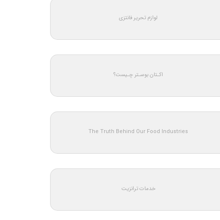
لوازم تحریر فانتزی
اکـتان بوسـتر چـیست؟
The Truth Behind Our Food Industries
خدمات ترانزیت