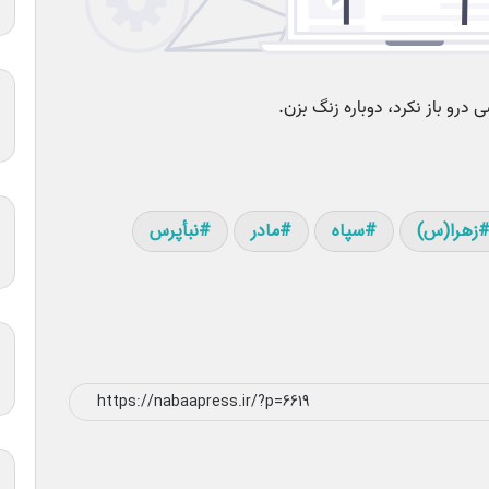
زهرا(س)
سپاه
مادر
نبأپرس