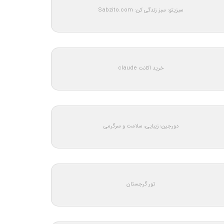
سبزیتو: سبز زندگی کن: Sabzito.com
خرید اکانت claude
دورجین؛ زیبایی، سلامت و سرگرمی
تور گرجستان