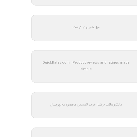
مبل شویی در کوهک
QuickRatey.com : Product reviews and ratings made
simple
مایکروسافت پرشیا: خرید لایسنس محصولات اورجینال