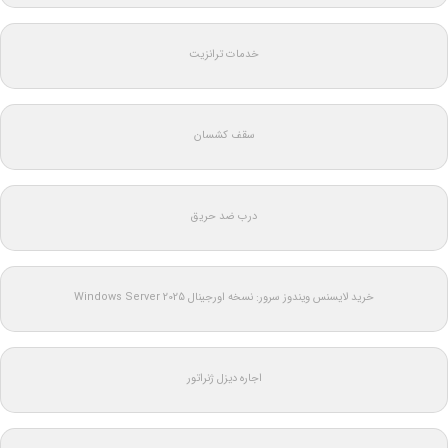
خدمات ترانزیت
سقف کشسان
درب ضد حریق
خرید لایسنس ویندوز سرور: نسخه اورجینال Windows Server 2025
اجاره دیزل ژنراتور