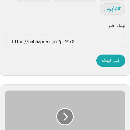
نبأپرس
لینک خبر:
کپی لینک