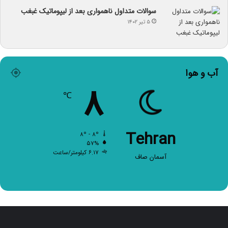
سوالات متداول ناهمواری بعد از لیپوماتیک غبغب
۵ تیر ۱۴۰۲
آب و هوا
۸
℃
Tehran
۸º - ۸º
۵۷%
۶.۱۷ کیلومتر/ساعت
آسمان صاف