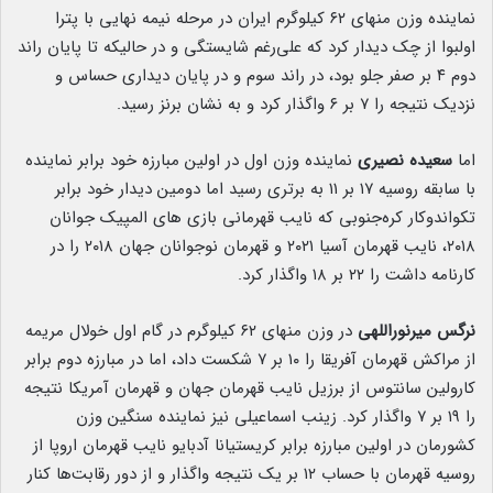
نماینده وزن منهای ۶۲ کیلوگرم ایران در مرحله نیمه نهایی با پترا
اولبوا از چک دیدار کرد که علی‌رغم شایستگی و در حالیکه تا پایان راند
دوم ۴ بر صفر جلو بود، در راند سوم و در پایان دیداری حساس و
نزدیک نتیجه را ۷ بر ۶ واگذار کرد و به نشان برنز رسید.
اما
سعیده نصیری
نماینده وزن اول در اولین مبارزه خود برابر نماینده
با سابقه روسیه ۱۷ بر ۱۱ به برتری رسید اما دومین دیدار خود برابر
تکواندوکار کره‌جنوبی که نایب قهرمانی بازی های المپیک جوانان
۲۰۱۸، نایب قهرمان آسیا ۲۰۲۱ و قهرمان نوجوانان جهان ۲۰۱۸ را در
کارنامه داشت را ۲۲ بر ۱۸ واگذار کرد.
نرگس میرنوراللهی
در وزن منهای ۶۲ کیلوگرم در گام اول خولال مریمه
از مراکش قهرمان آفریقا را ۱۰ بر ۷ شکست داد، اما در مبارزه دوم برابر
کارولین سانتوس از برزیل نایب قهرمان جهان و قهرمان آمریکا نتیجه
را ۱۹ بر ۷ واگذار کرد. زینب اسماعیلی نیز نماینده سنگین وزن
کشورمان در اولین مبارزه برابر کریستیانا آدبایو نایب قهرمان اروپا از
روسیه قهرمان با حساب ۱۲ بر یک نتیجه واگذار و از دور رقابت‌ها کنار