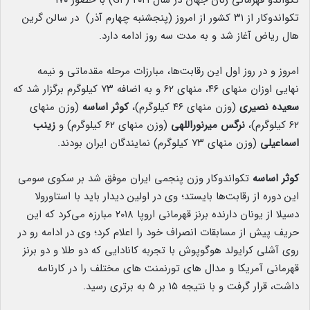
تکواندو قهرمانی زنان جهان در سال ۲۰۲۱ (G۴) با حضور ۱۷۰
تکواندوکار از ۳۱ کشور از امروز (پنجشنبه چهارم آذر) در سالن گرین
هال ریاض آغاز شد و به مدت سه روز ادامه دارد.
امروز و در روز اول این رقابت‌ها، مبارزات مرحله مقدماتی و نیمه
نهایی اوزان منهای ۴۶، منهای ۶۲ و به اضافه ۷۳ کیلوگرم برگزار شد که
سعیده نصیری
(وزن منهای ۴۶ کیلوگرم)،
کوثر اساسه
(وزن منهای
۶۲ کیلوگرم)،
نرگس میرنوراللهی
(وزن منهای ۶۲ کیلوگرم) و
زینب
اسماعیلی
(وزن منهای ۷۳ کیلوگرم) نمایندگان ایران بودند.
کوثر اساسه
تکواندوکار وزن پنجمی ایران موفق شد بر سکوی سومی
این دوره از رقابت‌ها بایستد؛ وی در اولین دیدار باید با استاورولا
دسیلا از یونان دارنده برنز قهرمانی اروپا ۲۰۱۸ مبارزه می‌کرد که این
حریف پیش از مسابقات انصراف خود را اعلام کرد؛ وی در ادامه رو در
روی آشلی کرایولد هوگوپوش با تجربه کانادایی که دو طلا و دو برنز
قهرمانی آمریکا و مدال های تورنمنت های مختلف را در کارنامه
داشت، قرار گرفت و با نتیجه ۱۵ بر ۵ به برتری رسید.