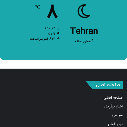
۸
℃
Tehran
۸º - ۸º
۵۷%
۶.۱۷ کیلومتر/ساعت
آسمان صاف
صفحات اصلی
صفحه اصلی
اخبار برگزیده
سیاسی
بین الملل