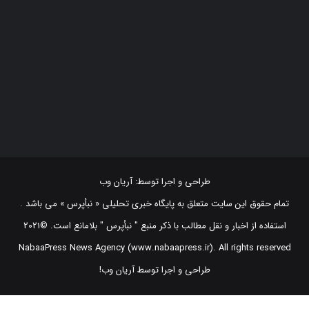
طراحی و اجرا توسط:
آریان وب
تمام حقوق این سایت متعلق به پایگاه خبری تحلیلی « نبأپرس » می باشد .
استفاده از اخبار و نقل مطالب با ذکر منبع "‌ نبأپرس " بلامانع است. ©2021
NabaaPress News Agency (www.nabaapress.ir). All rights reserved
طراحی و اجرا توسط آریان وب!