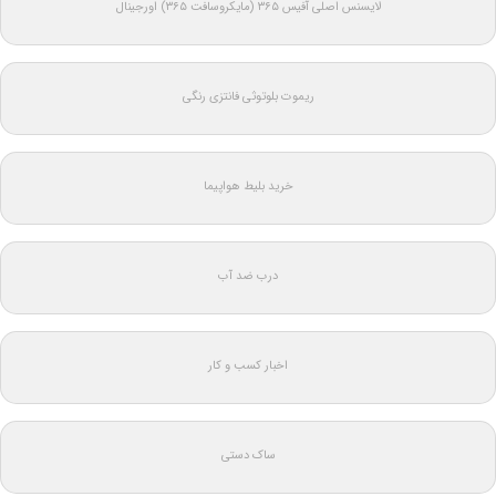
لایسنس اصلی آفیس ۳۶۵ (مایکروسافت ۳۶۵) اورجینال
ریموت بلوتوثی فانتزی رنگی
خرید بلیط هواپیما
درب ضد آب
اخبار کسب و کار
ساک دستی