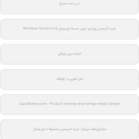
درب ضد حریق
خرید لایسنس ویندوز سرور: نسخه اورجینال Windows Server 2025
اجاره دیزل ژنراتور
مبل شویی در کوهک
QuickRatey.com : Product reviews and ratings made simple
مایکروسافت پرشیا: خرید لایسنس محصولات اورجینال