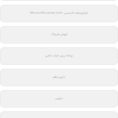
مایکروسافت لایسنس: MicrosoftLicense.com
فروش بلبرینگ
برنامه ریزی اسباب کشی
داروی بلغم
تراوین