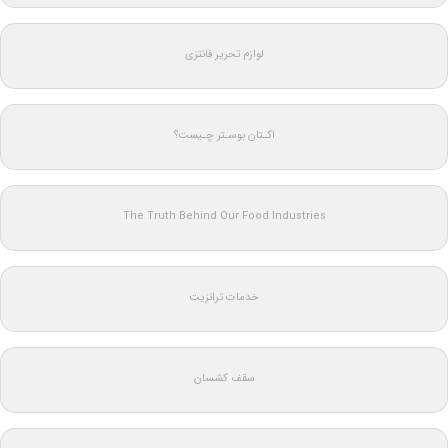
لوازم تحریر فانتزی
اکـتان بوسـتر چـیست؟
The Truth Behind Our Food Industries
خدمات ترانزیت
سقف کشسان