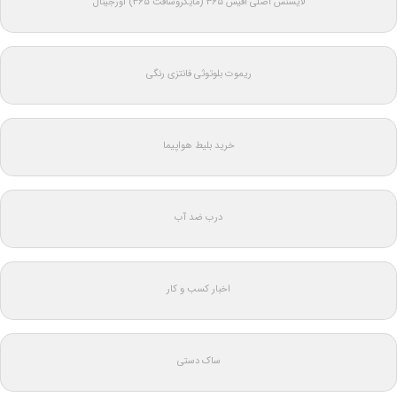
لایسنس اصلی آفیس ۳۶۵ (مایکروسافت ۳۶۵) اورجینال
ریموت بلوتوثی فانتزی رنگی
خرید بلیط هواپیما
درب ضد آب
اخبار کسب و کار
ساک دستی