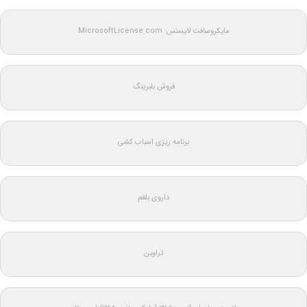
مایکروسافت لایسنس: MicrosoftLicense.com
فروش بلبرینگ
برنامه ریزی اسباب کشی
داروی بلغم
تراوین