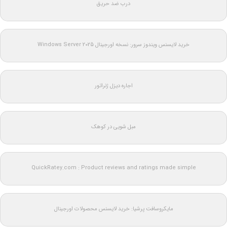
درب ضد حریق
خرید لایسنس ویندوز سرور: نسخه اورجینال Windows Server 2025
اجاره دیزل ژنراتور
مبل شویی در کوهک
QuickRatey.com : Product reviews and ratings made simple
مایکروسافت پرشیا: خرید لایسنس محصولات اورجینال