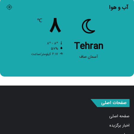
آب و هوا
۸
℃
Tehran
۸º - ۸º
۵۷%
۶.۱۷ کیلومتر/ساعت
آسمان صاف
صفحات اصلی
صفحه اصلی
اخبار برگزیده