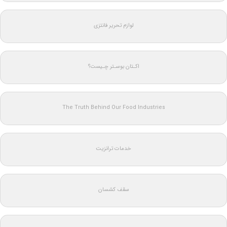
لوازم تحریر فانتزی
اکـتان بوسـتر چـیست؟
The Truth Behind Our Food Industries
خدمات ترانزیت
سقف کشسان