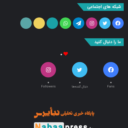
شبکه های اجتماعی
فیس
توییتر
اینستاگرام
تلگرام
واتس
آپارات
ایتا
RSS
بوک
آپ
ما را دنبال کنید
۰
۰
۰
۰
Fans
دنبال کننده‌ها
Followers