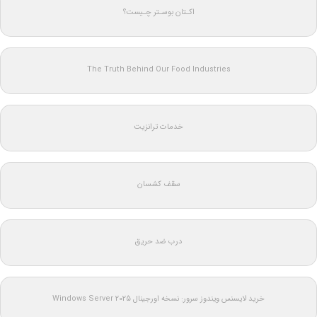
اکـتان بوسـتر چـیست؟
The Truth Behind Our Food Industries
خدمات ترانزیت
سقف کشسان
درب ضد حریق
خرید لایسنس ویندوز سرور: نسخه اورجینال Windows Server 2025