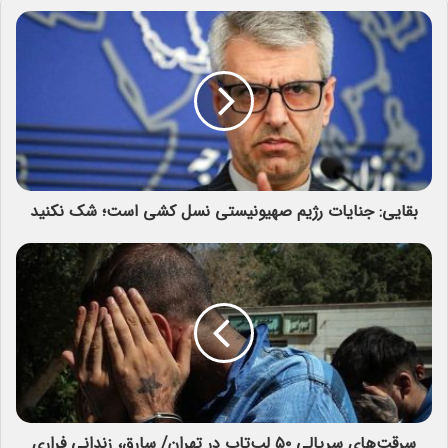
بقایی: جنایات رژیم صهیونیستی نسل کشی است؛ شک نکنید
سرقت‌های سریالی ۵۰ لپ‌تاپ در تهران/ سارق، زندانی فراری