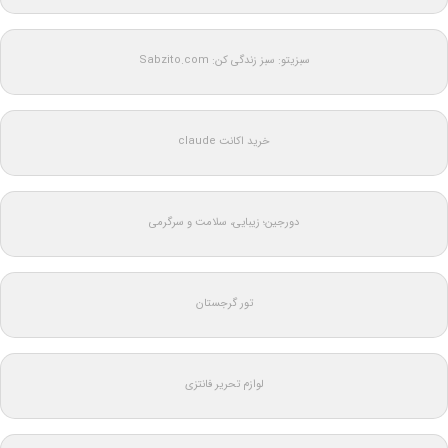
سبزیتو: سبز زندگی کن: Sabzito.com
خرید اکانت claude
دورجین؛ زیبایی، سلامت و سرگرمی
تور گرجستان
لوازم تحریر فانتزی