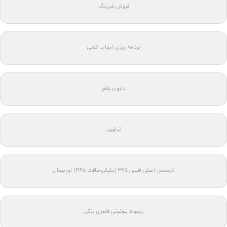
فروش بلبرینگ
برنامه ریزی اسباب کشی
داروی بلغم
تراوین
لایسنس اصلی آفیس ۳۶۵ (مایکروسافت ۳۶۵) اورجینال
ریموت بلوتوثی فانتزی رنگی