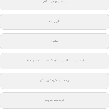
برنامه ریزی اسباب کشی
داروی بلغم
تراوین
لایسنس اصلی آفیس ۳۶۵ (مایکروسافت ۳۶۵) اورجینال
ریموت بلوتوثی فانتزی رنگی
خرید بلیط هواپیما