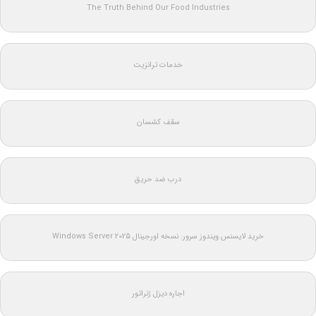
The Truth Behind Our Food Industries
خدمات ترانزیت
سقف کشسان
درب ضد حریق
خرید لایسنس ویندوز سرور: نسخه اورجینال Windows Server 2025
اجاره دیزل ژنراتور