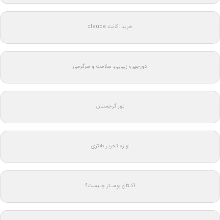
خرید اکانت claude
دورجین؛ زیبایی، سلامت و سرگرمی
تور گرجستان
لوازم تحریر فانتزی
اکـتان بوسـتر چـیست؟