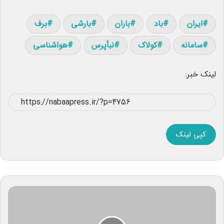
ایران
باد
باران
بارشی
برف
سامانه
کولاک
نبأپرس
هواشناسی
لینک خبر:
کپی لینک