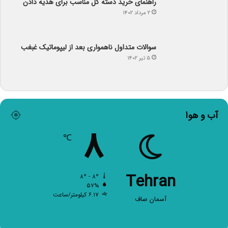
راهنمای خرید دسته گل مناسب برای هدیه دادن
۲ مرداد ۱۴۰۲
سوالات متداول ناهمواری بعد از لیپوماتیک غبغب
۵ تیر ۱۴۰۲
آب و هوا
۸
℃
Tehran
۸º - ۸º
۵۷%
۶.۱۷ کیلومتر/ساعت
آسمان صاف