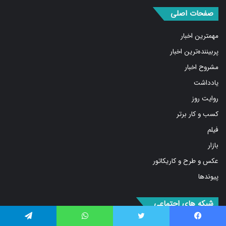
صفحات اصلی
مهمترین اخبار
پربیننده‌ترین اخبار
مشروح اخبار
یادداشت
روایت روز
کسب و کار برتر
فیلم
بازار
عکس و طرح و کاریکاتور
پیوندها
شبکه های اجتماعی
فیس
توییتر
اینستاگرام
تلگرام
واتس
آپارات
ایتا
RSS
فیس بوک
توییتر
واتس آپ
تلگرام